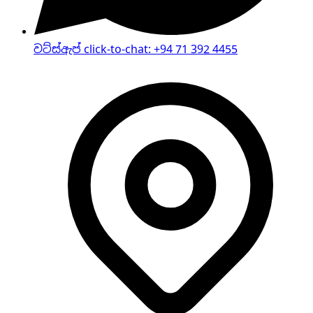
වට්ස්ඇප් click-to-chat
:
+94 71 392 4455