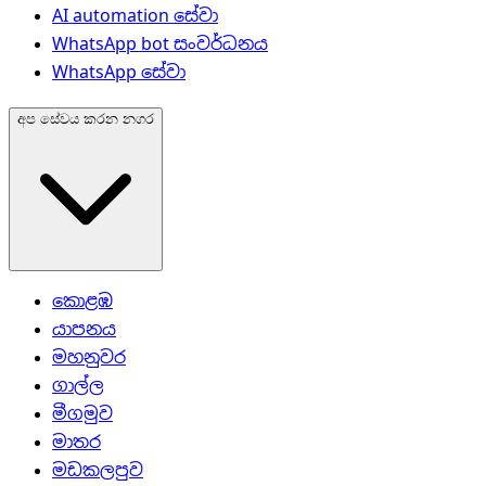
AI automation සේවා
WhatsApp bot සංවර්ධනය
WhatsApp සේවා
අප සේවය කරන නගර
කොළඹ
යාපනය
මහනුවර
ගාල්ල
මීගමුව
මාතර
මඩකලපුව