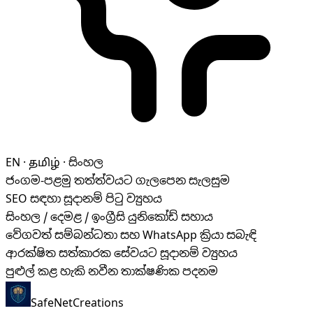
EN · தமிழ் · සිංහල
ජංගම-පළමු තත්ත්වයට ගැලපෙන සැලසුම
SEO සඳහා සූදානම් පිටු ව්‍යුහය
සිංහල / දෙමළ / ඉංග්‍රීසි යුනිකෝඩ් සහාය
වේගවත් සම්බන්ධතා සහ WhatsApp ක්‍රියා සබැඳි
ආරක්ෂිත සත්කාරක සේවයට සූදානම් ව්‍යුහය
පුළුල් කළ හැකි නවීන තාක්ෂණික පදනම
SafeNet
Creations