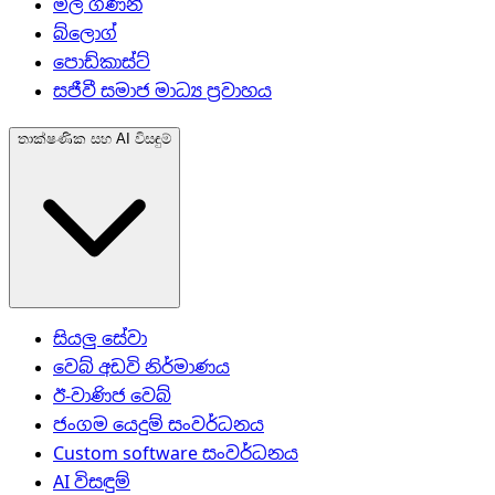
මිල ගණන්
බ්ලොග්
පොඩ්කාස්ට්
සජීවී සමාජ මාධ්‍ය ප්‍රවාහය
තාක්ෂණික සහ AI විසඳුම්
සියලු සේවා
වෙබ් අඩවි නිර්මාණය
ඊ-වාණිජ වෙබ්
ජංගම යෙදුම් සංවර්ධනය
Custom software සංවර්ධනය
AI විසඳුම්