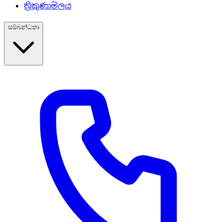
ත්‍රිකුණාමලය
සම්බන්ධතා