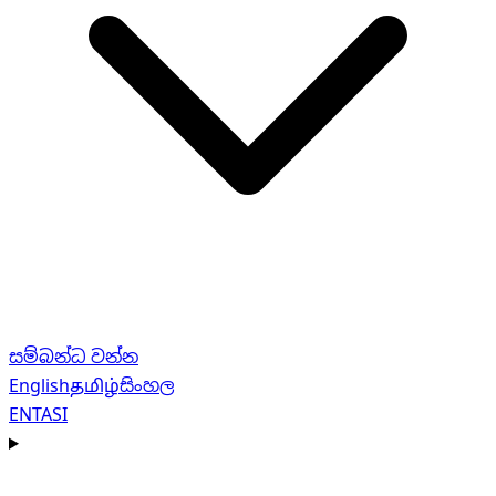
සම්බන්ධ වන්න
English
தமிழ்
සිංහල
EN
TA
SI
Navigation menu