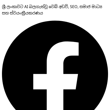
ශ්‍රී ලංකාවට AI බලගැන්වූ වෙබ් අඩවි, SEO, සමාජ මාධ්‍ය
සහ ස්වයංක්‍රීයකරණය