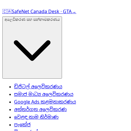
🇨🇦
SafeNet Canada Desk · GTA
→
අලෙවිකරණ සහ සන්නාමකරණය
ඩිජිටල් අලෙවිකරණය
සමාජ මාධ්‍ය අලෙවිකරණය
Google Ads කළමනාකරණය
අන්තර්ගත අලෙවිකරණ
වෙළඳ නාම නිර්මාණ
පැකේජ