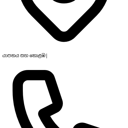
යාපනය සහ කොළඹ
|