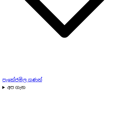
පැකේජ
මිල ගණන්
අප ගැන