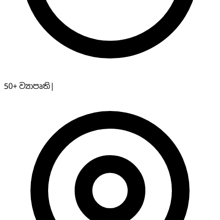
50+
ව්‍යාපෘති
|