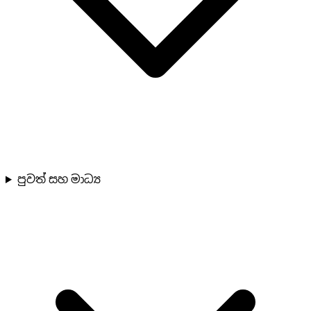
පුවත් සහ මාධ්‍ය