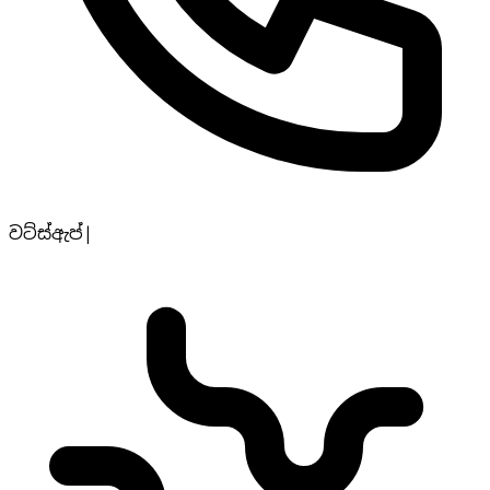
වට්ස්ඇප්
|