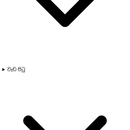
වැඩ පිටු