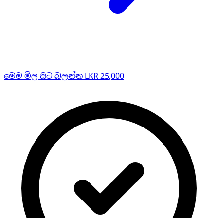
මෙම මිල සිට බලන්න LKR 25,000