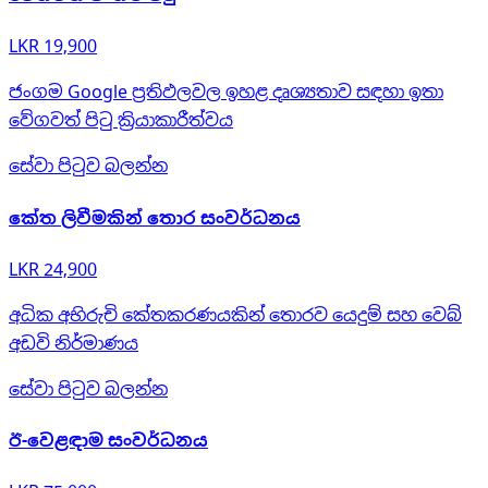
LKR 19,900
ජංගම Google ප්‍රතිඵලවල ඉහළ දෘශ්‍යතාව සඳහා ඉතා
වේගවත් පිටු ක්‍රියාකාරීත්වය
සේවා පිටුව බලන්න
කේත ලිවීමකින් තොර සංවර්ධනය
LKR 24,900
අධික අභිරුචි කේතකරණයකින් තොරව යෙදුම් සහ වෙබ්
අඩවි නිර්මාණය
සේවා පිටුව බලන්න
ඊ-වෙළඳාම සංවර්ධනය