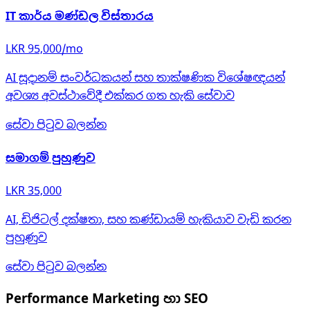
IT කාර්ය මණ්ඩල විස්තාරය
LKR 95,000/mo
AI සූදානම් සංවර්ධකයන් සහ තාක්ෂණික විශේෂඥයන්
අවශ්‍ය අවස්ථාවේදී එක්කර ගත හැකි සේවාව
සේවා පිටුව බලන්න
සමාගම් පුහුණුව
LKR 35,000
AI, ඩිජිටල් දක්ෂතා, සහ කණ්ඩායම් හැකියාව වැඩි කරන
පුහුණුව
සේවා පිටුව බලන්න
Performance Marketing හා SEO