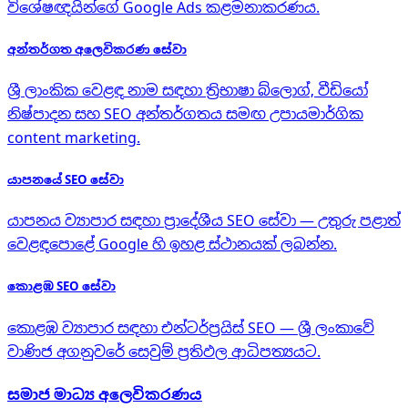
විශේෂඥයින්ගේ Google Ads කළමනාකරණය.
අන්තර්ගත අලෙවිකරණ සේවා
ශ්‍රී ලාංකික වෙළඳ නාම සඳහා ත්‍රිභාෂා බ්ලොග්, වීඩියෝ
නිෂ්පාදන සහ SEO අන්තර්ගතය සමඟ උපායමාර්ගික
content marketing.
යාපනයේ SEO සේවා
යාපනය ව්‍යාපාර සඳහා ප්‍රාදේශීය SEO සේවා — උතුරු පළාත්
වෙළඳපොළේ Google හි ඉහළ ස්ථානයක් ලබන්න.
කොළඹ SEO සේවා
කොළඹ ව්‍යාපාර සඳහා එන්ටර්ප්‍රයිස් SEO — ශ්‍රී ලංකාවේ
වාණිජ අගනුවරේ සෙවුම් ප්‍රතිඵල ආධිපත්‍යයට.
සමාජ මාධ්‍ය අලෙවිකරණය