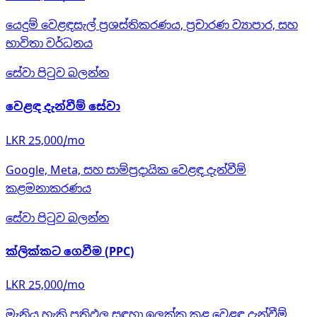
යෙදුම් වෙළඳසැල් ප්‍රශස්තිකරණය, ප්‍රචාරණ ව්‍යාපාර, සහ
භාවිතා වර්ධනය
සේවා පිටුව බලන්න
වෙළඳ දැන්වීම් සේවා
LKR 25,000/mo
Google, Meta, සහ සාම්ප්‍රදායික වෙළඳ දැන්වීම්
කළමනාකරණය
සේවා පිටුව බලන්න
ක්ලික්කට ගෙවීම (PPC)
LKR 25,000/mo
මැනිය හැකි ප්‍රතිඵල සඳහා ඉලක්ක කළ වෙළඳ දැන්වීම්