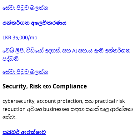
සේවා පිටුව බලන්න
අන්තර්ගත අලෙවිකරණය
LKR 35,000/mo
වෙබ් ලිපි, වීඩියෝ අදහස්, සහ AI සහාය ඇති අන්තර්ගත
පද්ධති
සේවා පිටුව බලන්න
Security, Risk හා Compliance
cybersecurity, account protection, සහ practical risk
reduction අවශ්‍ය businesses සඳහා සකස් කළ ආරක්ෂක
සේවා.
සයිබර් ආරක්ෂාව