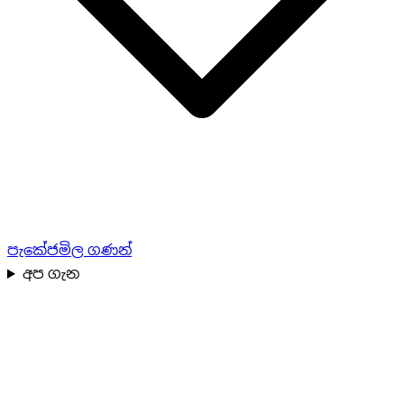
පැකේජ
මිල ගණන්
අප ගැන