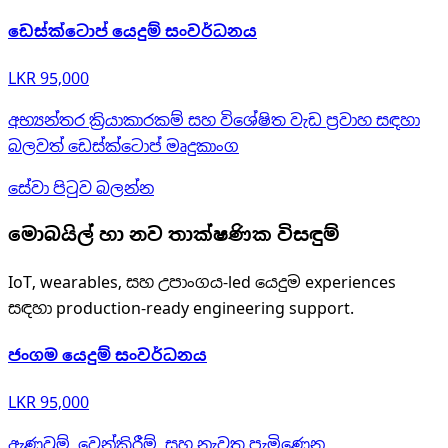
ඩෙස්ක්ටොප් යෙදුම් සංවර්ධනය
LKR 95,000
අභ්‍යන්තර ක්‍රියාකාරකම් සහ විශේෂිත වැඩ ප්‍රවාහ සඳහා
බලවත් ඩෙස්ක්ටොප් මෘදුකාංග
සේවා පිටුව බලන්න
මොබයිල් හා නව තාක්ෂණික විසඳුම්
IoT, wearables, සහ උපාංගය-led යෙදුම experiences
සඳහා production-ready engineering support.
ජංගම යෙදුම් සංවර්ධනය
LKR 95,000
ඇණවුම්, වෙන්කිරීම්, සහ නැවත පැමිණෙන