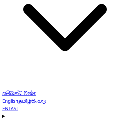
සම්බන්ධ වන්න
English
தமிழ்
සිංහල
EN
TA
SI
Navigation menu