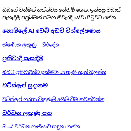
ඔබගේ වත්මන් තත්ත්වය තේරුම් ගෙන, ඉන්පසු වඩාත්
පැහැදිලි පසුබිමක් සමඟ නිවැරදි සේවා පිටුවට යන්න.
නොමිලේ AI වෙබ් අඩවි විශ්ලේෂණය
ක්ෂණික ලකුණු + නිර්දේශ
ප්‍රතිවාදී සැසඳීම
ඔබට ප්‍රතිවාදීන්ව ඉක්මවා යා හැකි තැන් බලන්න
වට්ස්ඇප් සූදානම
වට්ස්ඇප් හරහා විකුණුම් අහිමි වීම නවත්වන්න
වර්ධන ලකුණු පත
ඔබේ වර්ධන හැකියාව හඳුනා ගන්න