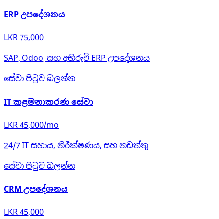
ERP උපදේශනය
LKR 75,000
SAP, Odoo, සහ අභිරුචි ERP උපදේශනය
සේවා පිටුව බලන්න
IT කළමනාකරණ සේවා
LKR 45,000/mo
24/7 IT සහාය, නිරීක්ෂණය, සහ නඩත්තු
සේවා පිටුව බලන්න
CRM උපදේශනය
LKR 45,000