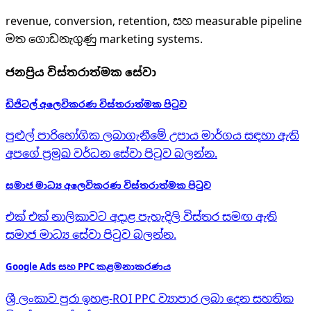
revenue, conversion, retention, සහ measurable pipeline
මත ගොඩනැගුණු marketing systems.
ජනප්‍රිය විස්තරාත්මක සේවා
ඩිජිටල් අලෙවිකරණ විස්තරාත්මක පිටුව
පුළුල් පාරිභෝගික ලබාගැනීමේ උපාය මාර්ගය සඳහා ඇති
අපගේ ප්‍රමුඛ වර්ධන සේවා පිටුව බලන්න.
සමාජ මාධ්‍ය අලෙවිකරණ විස්තරාත්මක පිටුව
එක් එක් නාලිකාවට අදාළ පැහැදිලි විස්තර සමඟ ඇති
සමාජ මාධ්‍ය සේවා පිටුව බලන්න.
Google Ads සහ PPC කළමනාකරණය
ශ්‍රී ලංකාව පුරා ඉහළ-ROI PPC ව්‍යාපාර ලබා දෙන සහතික