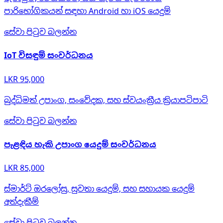
පාරිභෝගිකයන් සඳහා Android හා iOS යෙදුම්
සේවා පිටුව බලන්න
IoT විසඳුම් සංවර්ධනය
LKR 95,000
බුද්ධිමත් උපාංග, සංවේදක, සහ ස්වයංක්‍රීය ක්‍රියාපටිපාටි
සේවා පිටුව බලන්න
පැළඳිය හැකි උපාංග යෙදුම් සංවර්ධනය
LKR 85,000
ස්මාර්ට් ඔරලෝසු, සුවතා යෙදුම්, සහ සහායක යෙදුම්
අත්දැකීම්