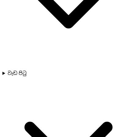
වැඩ පිටු