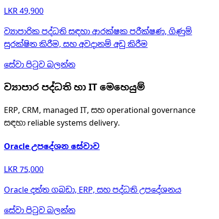
LKR 49,900
ව්‍යාපාරික පද්ධති සඳහා ආරක්ෂක පරීක්ෂණ, ගිණුම්
සුරක්ෂිත කිරීම, සහ අවදානම් අඩු කිරීම
සේවා පිටුව බලන්න
ව්‍යාපාර පද්ධති හා IT මෙහෙයුම්
ERP, CRM, managed IT, සහ operational governance
සඳහා reliable systems delivery.
Oracle උපදේශන සේවාව
LKR 75,000
Oracle දත්ත ගබඩා, ERP, සහ පද්ධති උපදේශනය
සේවා පිටුව බලන්න