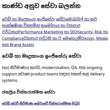
කාණ්ඩ අනුව සේවා බලන්න
වෙබ් හා මෘදුකාංග ඉංජිනේරු සේවා
මොබයිල් හා නව
තාක්ෂණික විසඳුම්
AI ක්‍රමෝපාය හා ව්‍යාපාර
වර්ධනය
Performance Marketing හා SEO
Security, Risk හා
Compliance
ව්‍යාපාර පද්ධති හා IT මෙහෙයුම්
Design, Media
සහ Brand Assets
වෙබ් හා මෘදුකාංග ඉංජිනේරු සේවා
fast නිර්මාණය කරයි, modernisation, QA, සහ ongoing
support අවශ්‍ය product teams සඳහා සකස් කළ delivery
systems.
ජනප්‍රිය විස්තරාත්මක සේවා
වෙබ් අඩවි නිර්මාණ සේවාවේ විස්තරාත්මක පිටුව