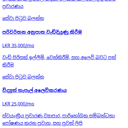
ප්‍රචාරණය
සේවා පිටුව බලන්න
පරිවර්තන අනුපාත වැඩිදියුණු කිරීම
LKR 35,000/mo
වැඩි පිරිසක් ඉල්ලීම්, වෙන්කිරීම්, සහ අලෙවි බවට පත්
කිරීම
සේවා පිටුව බලන්න
විද්‍යුත් තැපැල් අලෙවිකරණය
LKR 25,000/mo
ස්වයංක්‍රීය ප්‍රචාරණ ව්‍යාපාර, පාරිභෝගික සම්බන්ධතා
පෝෂණය කරන ප්‍රවාහ, සහ පුවත් ලිපි