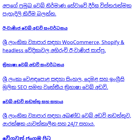
අපගේ ප්‍රමුඛ වෙබ් නිර්මාණ සේවාවේ දීර්ඝ විස්තරාත්මක
පැහැදිලි කිරීම බලන්න.
ඊ-වාණිජ වෙබ් අඩවි සංවර්ධනය
ශ්‍රී ලාංකික ව්‍යාපාර සඳහා WooCommerce, Shopify &
headless වේදිකාවල අභිරුචි ඊ-වාණිජ සාප්පු.
ත්‍රිභාෂා වෙබ් අඩවි සංවර්ධනය
ශ්‍රී ලංකා වෙළඳපොළ සඳහා සිංහල, දෙමළ සහ ඉංග්‍රීසි
මූලික SEO සමඟ වෘත්තීය ත්‍රිභාෂා වෙබ් අඩවි.
වෙබ් අඩවි නඩත්තු සහ සහාය
ශ්‍රී ලාංකික ව්‍යාපාර සඳහා අඛණ්ඩ වෙබ් අඩවි නඩත්තුව,
ආරක්ෂක යාවත්කාලීන සහ 24/7 සහාය.
වේගවත් ජංගම පිටු