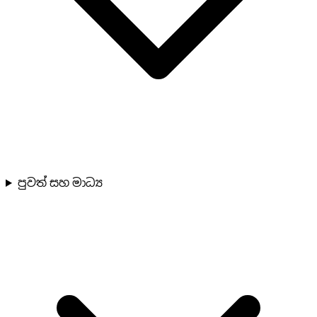
පුවත් සහ මාධ්‍ය