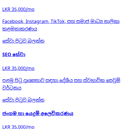
LKR 35,000/mo
Facebook, Instagram, TikTok, සහ සමාජ මාධ්‍ය නාලිකා
කළමනාකරණය
සේවා පිටුව බලන්න
SEO සේවා
LKR 35,000/mo
පළමු පිටු දෘශ්‍යතාව සඳහා දේශීය සහ ස්වභාවික සෙවුම්
වර්ධනය
සේවා පිටුව බලන්න
ජංගම හා යෙදුම් අලෙවිකරණය
LKR 35,000/mo