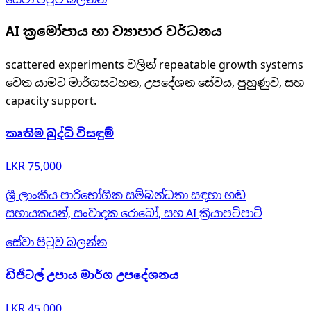
සේවා පිටුව බලන්න
AI ක්‍රමෝපාය හා ව්‍යාපාර වර්ධනය
scattered experiments වලින් repeatable growth systems
වෙත යාමට මාර්ගසටහන, උපදේශන සේවය, පුහුණුව, සහ
capacity support.
කෘතිම බුද්ධි විසඳුම්
LKR 75,000
ශ්‍රී ලාංකීය පාරිභෝගික සම්බන්ධතා සඳහා හඬ
සහායකයන්, සංවාදක රොබෝ, සහ AI ක්‍රියාපටිපාටි
සේවා පිටුව බලන්න
ඩිජිටල් උපාය මාර්ග උපදේශනය
LKR 45,000