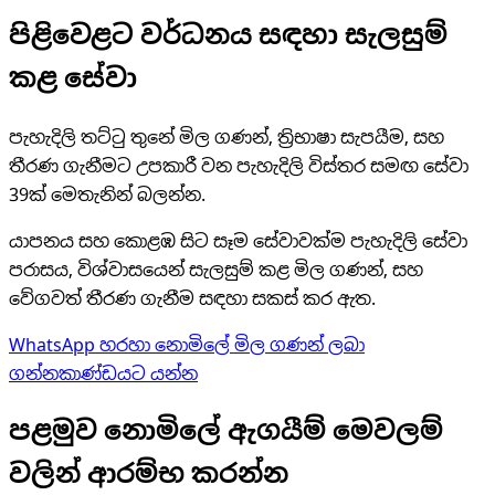
පිළිවෙළට වර්ධනය සඳහා සැලසුම්
කළ සේවා
පැහැදිලි තට්ටු තුනේ මිල ගණන්, ත්‍රිභාෂා සැපයීම, සහ
තීරණ ගැනීමට උපකාරී වන පැහැදිලි විස්තර සමඟ සේවා
39ක් මෙතැනින් බලන්න.
යාපනය සහ කොළඹ සිට සෑම සේවාවක්ම පැහැදිලි සේවා
පරාසය, විශ්වාසයෙන් සැලසුම් කළ මිල ගණන්, සහ
වේගවත් තීරණ ගැනීම සඳහා සකස් කර ඇත.
WhatsApp හරහා නොමිලේ මිල ගණන් ලබා
ගන්න
කාණ්ඩයට යන්න
පළමුව නොමිලේ ඇගයීම් මෙවලම්
වලින් ආරම්භ කරන්න