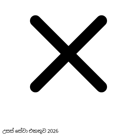
උසස් සේවා එකතුව 2026