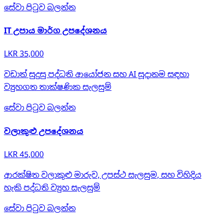
සේවා පිටුව බලන්න
IT උපාය මාර්ග උපදේශනය
LKR 35,000
වඩාත් සුදුසු පද්ධති ආයෝජන සහ AI සූදානම සඳහා
ව්‍යුහගත තාක්ෂණික සැලසුම්
සේවා පිටුව බලන්න
වලාකුළු උපදේශනය
LKR 45,000
ආරක්ෂිත වලාකුළු මාරුව, උපස්ථ සැලසුම, සහ විහිදිය
හැකි පද්ධති ව්‍යුහ සැලසුම්
සේවා පිටුව බලන්න