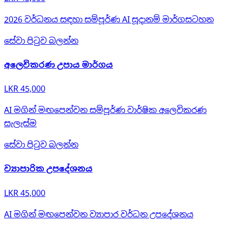
2026 වර්ධනය සඳහා සම්පූර්ණ AI සූදානම් මාර්ගසටහන
සේවා පිටුව බලන්න
අලෙවිකරණ උපාය මාර්ගය
LKR 45,000
AI මගින් මඟපෙන්වන සම්පූර්ණ වාර්ෂික අලෙවිකරණ
සැලැස්ම
සේවා පිටුව බලන්න
ව්‍යාපාරික උපදේශනය
LKR 45,000
AI මගින් මඟපෙන්වන ව්‍යාපාර වර්ධන උපදේශනය