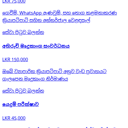
LKR 75,000
ගෙවීම්, WhatsApp ඇණවුම්, සහ තොග කළමනාකරණ
ක්‍රියාපටිපාටි සහිත අන්තර්ජාල වෙළඳසැල්
සේවා පිටුව බලන්න
අභිරුචි මෘදුකාංග සංවර්ධනය
LKR 150,000
ඔබේ ව්‍යාපාරික ක්‍රියාපටිපාටි අනුව වැඩ ප්‍රවාහයට
ගැලපෙන මෘදුකාංග නිර්මාණය
සේවා පිටුව බලන්න
යෙදුම් පරීක්ෂාව
LKR 45,000