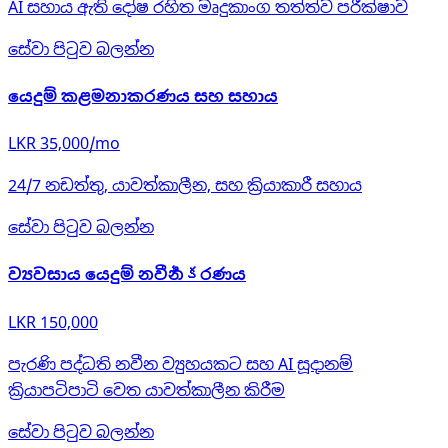
AI සහාය ඇති දෝෂ රහිත මෘදුකාංග තත්ත්ව පරීක්ෂාව
සේවා පිටුව බලන්න
යෙදුම් කළමනාකරණය සහ සහාය
LKR 35,000/mo
24/7 නඩත්තු, යාවත්කාලීන, සහ ක්‍රියාකාරී සහාය
සේවා පිටුව බලන්න
ව්‍යවසාය යෙදුම් නවීනీకරණය
LKR 150,000
පැරණි පද්ධති නවීන ව්‍යුහයකට සහ AI සූදානම්
ක්‍රියාපටිපාටි වෙත යාවත්කාලීන කිරීම
සේවා පිටුව බලන්න