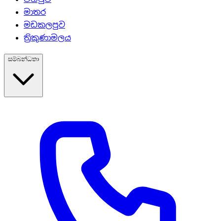
මාතර
මඩකලපුව
ත්‍රිකුණාමලය
සම්බන්ධතා