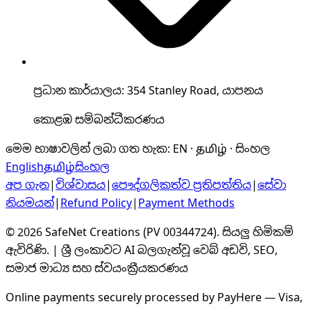
ප්‍රධාන කාර්යාලය: 354 Stanley Road, යාපනය
කොළඹ සම්බන්ධීකරණය
මෙම භාෂාවලින් ලබා ගත හැක
:
EN · தமிழ் · සිංහල
English
தமிழ்
සිංහල
අප ගැන
|
විශ්වාසය
|
පෞද්ගලිකත්ව ප්‍රතිපත්තිය
|
සේවා
නියමයන්
|
Refund Policy
|
Payment Methods
©
2026
SafeNet Creations
(
PV 00344724
).
සියලු හිමිකම්
ඇවිරිණි.
|
ශ්‍රී ලංකාවට AI බලගැන්වූ වෙබ් අඩවි, SEO,
සමාජ මාධ්‍ය සහ ස්වයංක්‍රීයකරණය
Online payments securely processed by PayHere — Visa,