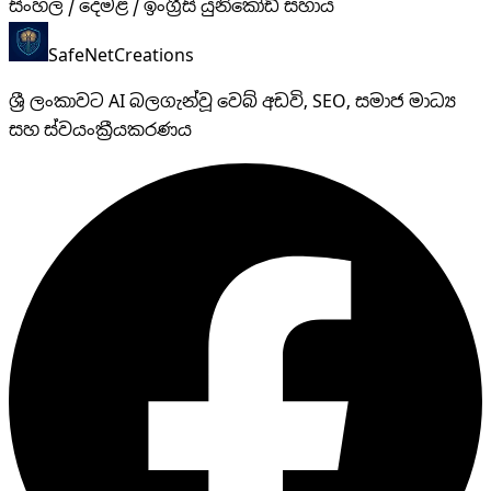
සිංහල / දෙමළ / ඉංග්‍රීසි යුනිකෝඩ් සහාය
SafeNet
Creations
ශ්‍රී ලංකාවට AI බලගැන්වූ වෙබ් අඩවි, SEO, සමාජ මාධ්‍ය
සහ ස්වයංක්‍රීයකරණය