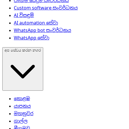
ජංගම යෙදුම් සංවර්ධනය
Custom software සංවර්ධනය
AI විසඳුම්
AI automation සේවා
WhatsApp bot සංවර්ධනය
WhatsApp සේවා
අප සේවය කරන නගර
කොළඹ
යාපනය
මහනුවර
ගාල්ල
මීගමුව