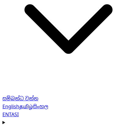
සම්බන්ධ වන්න
English
தமிழ்
සිංහල
EN
TA
SI
Navigation menu