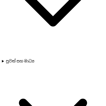
පුවත් සහ මාධ්‍ය