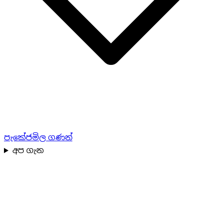
පැකේජ
මිල ගණන්
අප ගැන