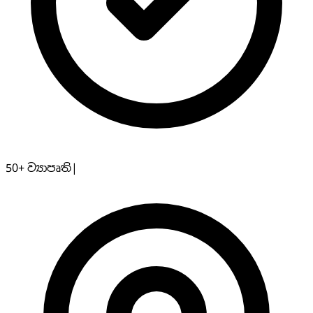
50+
ව්‍යාපෘති
|