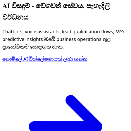
AI විසඳුම් - වේගවත් සේවය, පැහැදිලි
වර්ධනය
Chatbots, voice assistants, lead qualification flows, සහ
predictive insights ඔබේ business operations තුළ
ප්‍රායෝගිකව යොදාගත හැක.
නොමිලේ AI විශ්ලේෂණයක් ලබා ගන්න