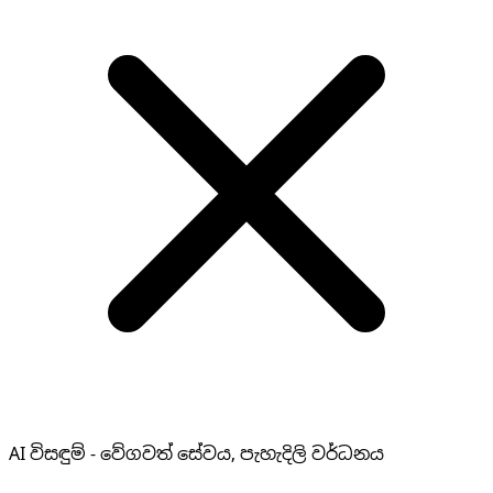
AI විසඳුම් - වේගවත් සේවය, පැහැදිලි වර්ධනය