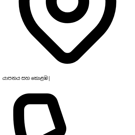
යාපනය සහ කොළඹ
|