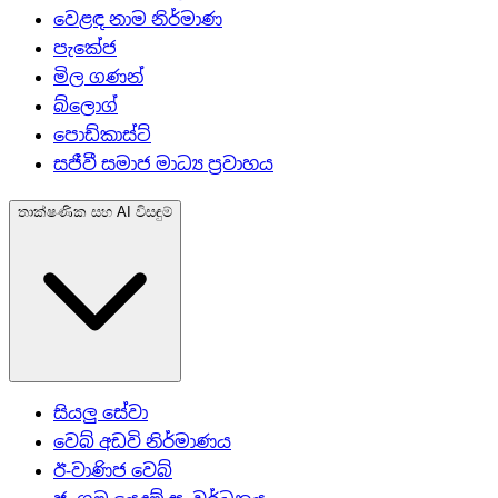
වෙළඳ නාම නිර්මාණ
පැකේජ
මිල ගණන්
බ්ලොග්
පොඩ්කාස්ට්
සජීවී සමාජ මාධ්‍ය ප්‍රවාහය
තාක්ෂණික සහ AI විසඳුම්
සියලු සේවා
වෙබ් අඩවි නිර්මාණය
ඊ-වාණිජ වෙබ්