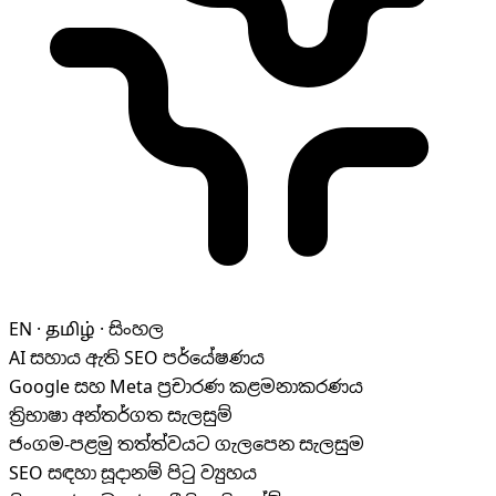
EN · தமிழ் · සිංහල
AI සහාය ඇති SEO පර්යේෂණය
Google සහ Meta ප්‍රචාරණ කළමනාකරණය
ත්‍රිභාෂා අන්තර්ගත සැලසුම්
ජංගම-පළමු තත්ත්වයට ගැලපෙන සැලසුම
SEO සඳහා සූදානම් පිටු ව්‍යුහය