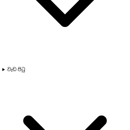
වැඩ පිටු