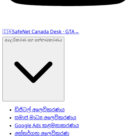
🇨🇦
SafeNet Canada Desk · GTA
→
අලෙවිකරණ සහ සන්නාමකරණය
ඩිජිටල් අලෙවිකරණය
සමාජ මාධ්‍ය අලෙවිකරණය
Google Ads කළමනාකරණය
අන්තර්ගත අලෙවිකරණ