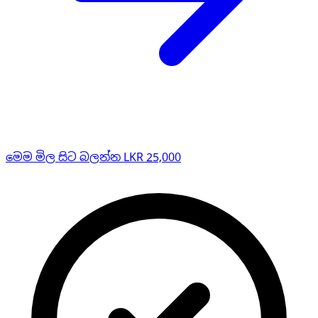
මෙම මිල සිට බලන්න LKR 25,000