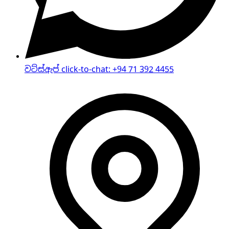
වට්ස්ඇප් click-to-chat
:
+94 71 392 4455