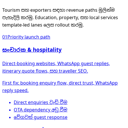
Tourism සහ exporters සඳහා revenue paths මුලින්ම
පැහැදිලි කරමු. Education, property, සහ local services
template-led lanes ලෙස rollout කරමු.
01
Priority launch path
සංචාරක & hospitality
Direct-booking websites, WhatsApp guest replies,
itinerary quote flows, සහ traveller SEO.
First fix: booking enquiry flow, direct trust, WhatsApp
reply speed.
Direct enquiries වැඩි වීම
OTA dependency අඩු වීම
වේගවත් guest response