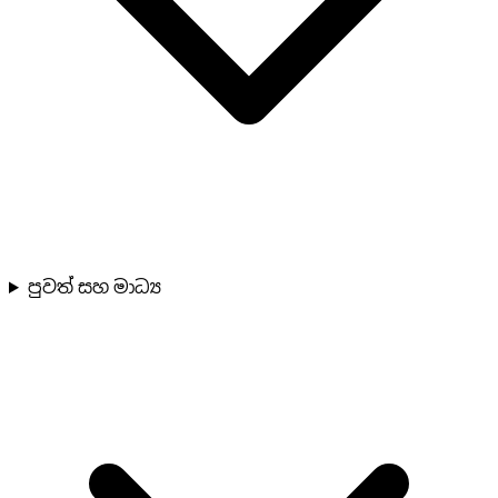
පුවත් සහ මාධ්‍ය