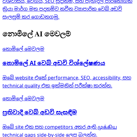
විශ්වාසය, වේගය, SEO සූදානම, සහ පැහැදිලි පාරිභෝගික
ක්‍රියා මාර්ග මත පදනම්ව නවීන ව්‍යාපාරික වෙබ් අඩවි
සැලසුම් කර ගොඩනගමු.
නොමිලේ AI මෙවලම්
නොමිලේ මෙවලම
නොමිලේ AI වෙබ් අඩවි විශ්ලේෂණය
ඔබේ website එකේ performance, SEO, accessibility, සහ
technical quality එක ඉක්මනින් පරීක්ෂා කරන්න.
නොමිලේ මෙවලම
ප්‍රතිවාදී වෙබ් අඩවි සැසඳීම
ඔබේ site එක සහ competitors අතර ඇති முக்கிய
technical gaps side-by-side ලෙස බලන්න.