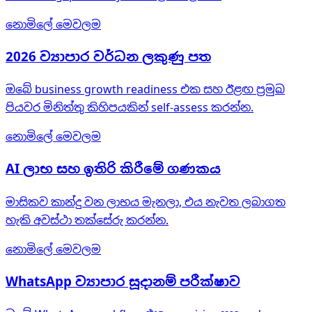
නොමිලේ මෙවලම
2026 ව්‍යාපාර වර්ධන ලකුණු පත
ඔබේ business growth readiness එක සහ ඊළඟ ප්‍රමුඛ
පියවර මිනිත්තු කිහිපයකින් self-assess කරන්න.
නොමිලේ මෙවලම
AI ලාභ සහ ඉතිරි කිරීමේ ගණකය
මාසිකව කාන්දු වන ලාභය මැනලා, එය නැවත ලබාගත
හැකි අවස්ථා තක්සේරු කරන්න.
නොමිලේ මෙවලම
WhatsApp ව්‍යාපාර සූදානම් පරීක්ෂාව