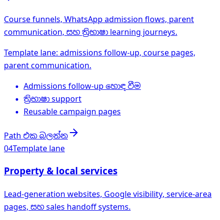
Course funnels, WhatsApp admission flows, parent
communication, සහ ත්‍රිභාෂා learning journeys.
Template lane: admissions follow-up, course pages,
parent communication.
Admissions follow-up හොඳ වීම
ත්‍රිභාෂා support
Reusable campaign pages
Path එක බලන්න
04
Template lane
Property & local services
Lead-generation websites, Google visibility, service-area
pages, සහ sales handoff systems.