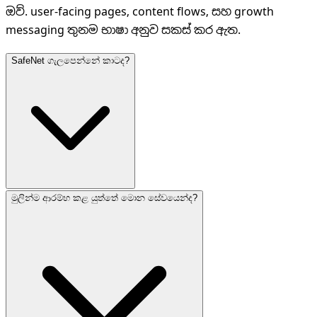
ඔව්. user-facing pages, content flows, සහ growth
messaging තුනම භාෂා අනුව සකස් කර ඇත.
SafeNet ගැලපෙන්නේ කාටද?
මුලින්ම ආරම්භ කළ යුත්තේ මොන සේවයෙන්ද?
SME, service brands, e-commerce teams, සහ measurable di