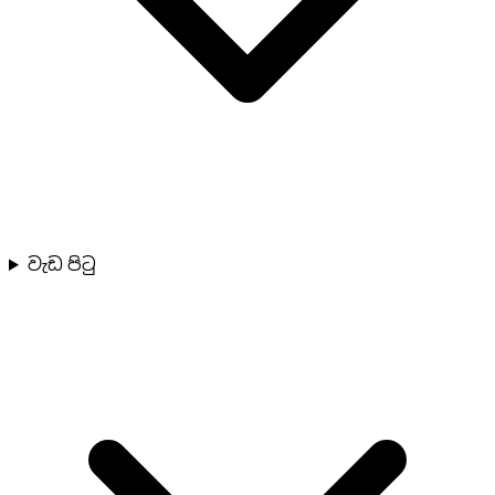
වැඩ පිටු