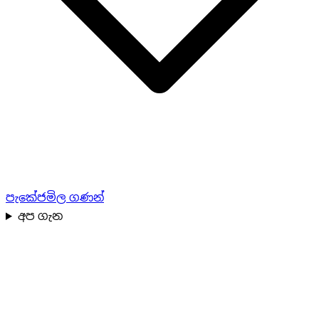
පැකේජ
මිල ගණන්
අප ගැන