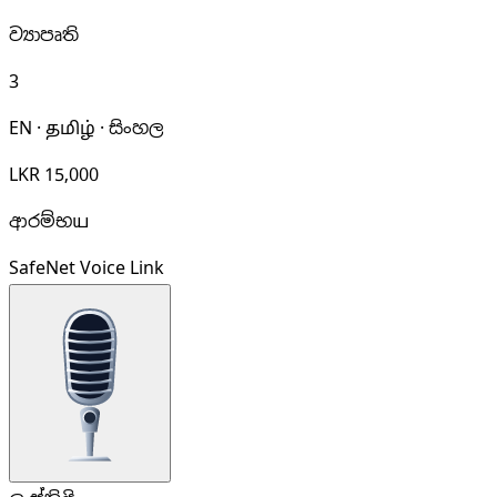
ව්‍යාපෘති
3
EN · தமிழ் · සිංහල
LKR 15,000
ආරම්භய
SafeNet Voice Link