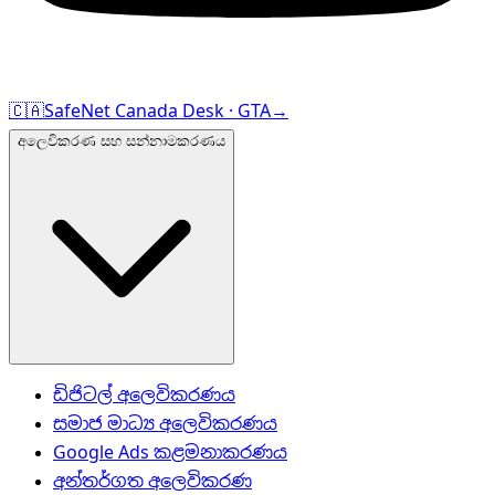
🇨🇦
SafeNet Canada Desk · GTA
→
අලෙවිකරණ සහ සන්නාමකරණය
ඩිජිටල් අලෙවිකරණය
සමාජ මාධ්‍ය අලෙවිකරණය
Google Ads කළමනාකරණය
අන්තර්ගත අලෙවිකරණ