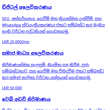
ඩිජිටල් අලෙවිකරණය
SEO, අන්තර්ගතය, ගෙවීම් මත ක්‍රියාත්මක දැන්වීම්, සහ
WhatsApp ස්වයංක්‍රීයකරණය එකට සම්බන්ධ කර මැනිය
හැකි වර්ධන පද්ධතියක් ගොඩනගමු.
LKR 25,000/mo
සමාජ මාධ්‍ය අලෙවිකරණය
නිර්මාණාත්මක සැලසුම්, නියමිත පළ කිරීම, ප්‍රජා
සම්බන්ධතාව, සහ ගෙවීම් මත විහිදවීම එකට සම්බන්ධ
කර සමාජ නාලිකා වර්ධන යන්ත්‍රයක් ගොඩනගමු.
LKR 50,000
වෙබ් අඩවි නිර්මාණය