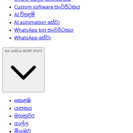
Custom software සංවර්ධනය
AI විසඳුම්
AI automation සේවා
WhatsApp bot සංවර්ධනය
WhatsApp සේවා
අප සේවය කරන නගර
කොළඹ
යාපනය
මහනුවර
ගාල්ල
මීගමුව