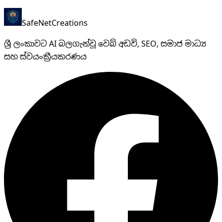
SafeNet
Creations
ශ්‍රී ලංකාවට AI බලගැන්වූ වෙබ් අඩවි, SEO, සමාජ මාධ්‍ය
සහ ස්වයංක්‍රීයකරණය