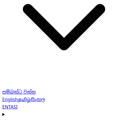
සම්බන්ධ වන්න
English
தமிழ்
සිංහල
EN
TA
SI
Navigation menu