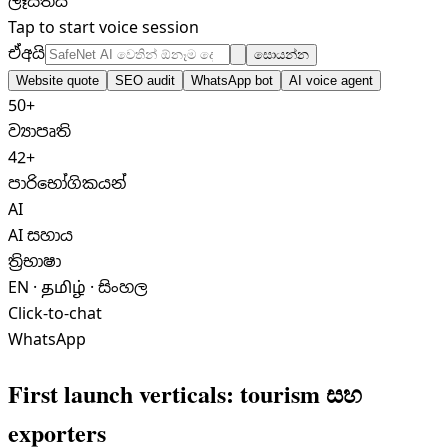
ලෑස්තියි
Tap to start voice session
SafeNet AI වෙතින් ඕනෑම දෙයක් අසන්න...
ඒඅයි
සොයන්න
Website quote
SEO audit
WhatsApp bot
AI voice agent
50+
ව්‍යාපෘති
42+
පාරිභෝගිකයන්
AI
AI සහාය
ත්‍රිභාෂා
EN · தமிழ் · සිංහල
Click-to-chat
WhatsApp
First launch verticals: tourism සහ
exporters