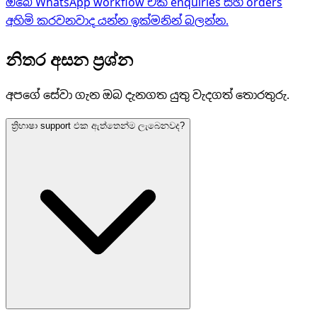
ඔබේ WhatsApp workflow එක enquiries සහ orders
අහිමි කරවනවාද යන්න ඉක්මනින් බලන්න.
නිතර අසන ප්‍රශ්න
අපගේ සේවා ගැන ඔබ දැනගත යුතු වැදගත් තොරතුරු.
ත්‍රිභාෂා support එක ඇත්තෙන්ම ලැබෙනවද?