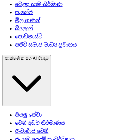
වෙළඳ නාම නිර්මාණ
පැකේජ
මිල ගණන්
බ්ලොග්
පොඩ්කාස්ට්
සජීවී සමාජ මාධ්‍ය ප්‍රවාහය
තාක්ෂණික සහ AI විසඳුම්
සියලු සේවා
වෙබ් අඩවි නිර්මාණය
ඊ-වාණිජ වෙබ්
ජංගම යෙදුම් සංවර්ධනය