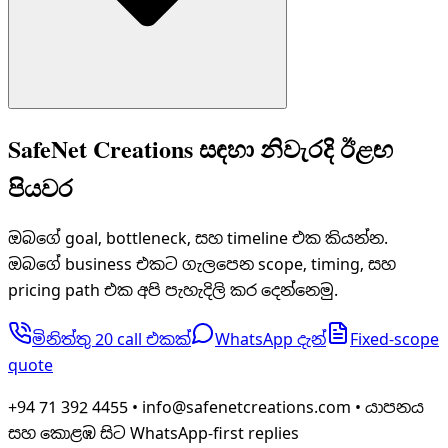
Audit, website, funnel, social growth system, හෝ Whats
SafeNet Creations සඳහා නිවැරදි ඊළඟ
පියවර
ඔබගේ goal, bottleneck, සහ timeline එක කියන්න.
ඔබගේ business එකට ගැලපෙන scope, timing, සහ
pricing path එක අපි පැහැදිලි කර දෙන්නෙමු.
මිනිත්තු 20 call එකක්
WhatsApp දැන්
Fixed-scope
quote
+94 71 392 4455 • info@safenetcreations.com • යාපනය
සහ කොළඹ සිට WhatsApp-first replies