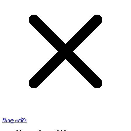
සියලු සේවා