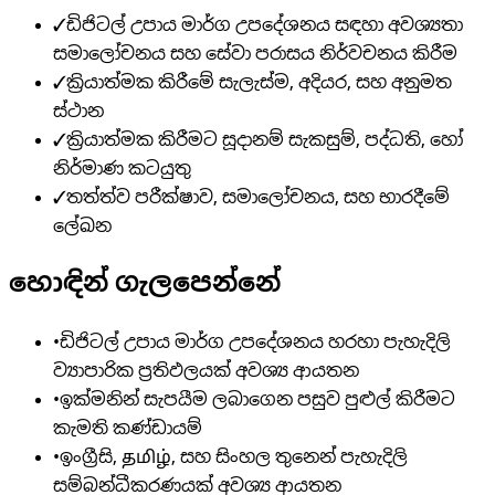
✓
ඩිජිටල් උපාය මාර්ග උපදේශනය සඳහා අවශ්‍යතා
සමාලෝචනය සහ සේවා පරාසය නිර්වචනය කිරීම
✓
ක්‍රියාත්මක කිරීමේ සැලැස්ම, අදියර, සහ අනුමත
ස්ථාන
✓
ක්‍රියාත්මක කිරීමට සූදානම් සැකසුම්, පද්ධති, හෝ
නිර්මාණ කටයුතු
✓
තත්ත්ව පරීක්ෂාව, සමාලෝචනය, සහ භාරදීමේ
ලේඛන
හොඳින් ගැලපෙන්නේ
•
ඩිජිටල් උපාය මාර්ග උපදේශනය හරහා පැහැදිලි
ව්‍යාපාරික ප්‍රතිඵලයක් අවශ්‍ය ආයතන
•
ඉක්මනින් සැපයීම ලබාගෙන පසුව පුළුල් කිරීමට
කැමති කණ්ඩායම්
•
ඉංග්‍රීසි, தமிழ், සහ සිංහල තුනෙන් පැහැදිලි
සම්බන්ධීකරණයක් අවශ්‍ය ආයතන