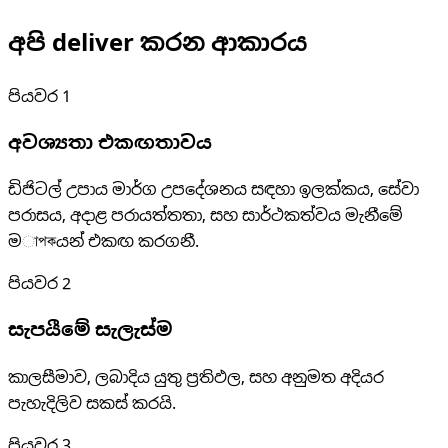
අපි deliver කරන ආකාරය
පියවර
1
අවශ්‍යතා එකඟතාවය
ඩිජිටල් උපාය මාර්ග උපදේශනය සඳහා ඉලක්කය, සේවා
පරාසය, අදාළ පරායත්තතා, සහ සාර්ථකත්වය මැනීමේ
මাপকයන් එකඟ කරගනී.
පියවර
2
සැපයීමේ සැලැස්ම
කාලසීමාව, ලබාදිය යුතු ප්‍රතිඵල, සහ අනුමත අදියර
පැහැදිලිව සකස් කරයි.
පියවර
3