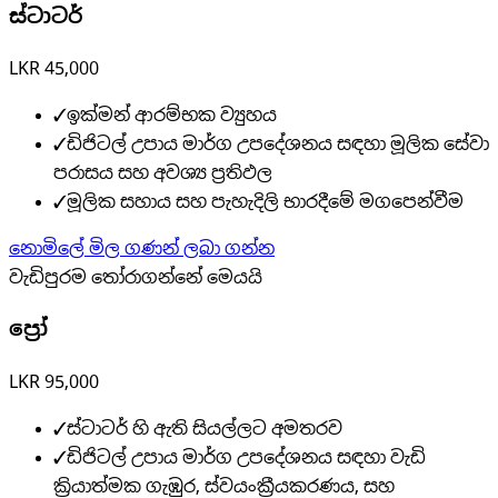
ස්ටාටර්
LKR 45,000
✓
ඉක්මන් ආරම්භක ව්‍යුහය
✓
ඩිජිටල් උපාය මාර්ග උපදේශනය සඳහා මූලික සේවා
පරාසය සහ අවශ්‍ය ප්‍රතිඵල
✓
මූලික සහාය සහ පැහැදිලි භාරදීමේ මගපෙන්වීම
නොමිලේ මිල ගණන් ලබා ගන්න
වැඩිපුරම තෝරාගන්නේ මෙයයි
ප්‍රෝ
LKR 95,000
✓
ස්ටාටර් හි ඇති සියල්ලට අමතරව
✓
ඩිජිටල් උපාය මාර්ග උපදේශනය සඳහා වැඩි
ක්‍රියාත්මක ගැඹුර, ස්වයංක්‍රීයකරණය, සහ