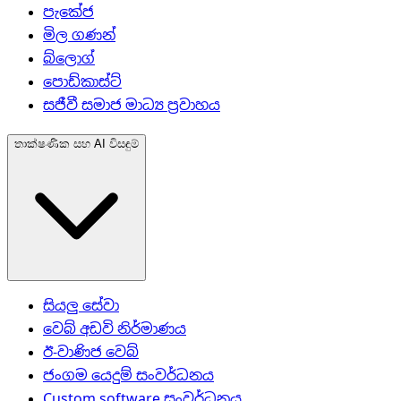
පැකේජ
මිල ගණන්
බ්ලොග්
පොඩ්කාස්ට්
සජීවී සමාජ මාධ්‍ය ප්‍රවාහය
තාක්ෂණික සහ AI විසඳුම්
සියලු සේවා
වෙබ් අඩවි නිර්මාණය
ඊ-වාණිජ වෙබ්
ජංගම යෙදුම් සංවර්ධනය
Custom software සංවර්ධනය