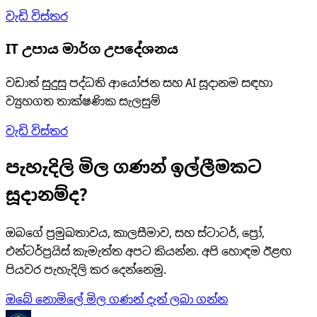
වැඩි විස්තර
IT උපාය මාර්ග උපදේශනය
වඩාත් සුදුසු පද්ධති ආයෝජන සහ AI සූදානම සඳහා
ව්‍යුහගත තාක්ෂණික සැලසුම්
වැඩි විස්තර
පැහැදිලි මිල ගණන් ඉල්ලීමකට
සූදානම්ද?
ඔබගේ ප්‍රමුඛතාවය, කාලසීමාව, සහ ස්ටාටර්, ප්‍රෝ,
එන්ටර්ප්‍රයිස් කැමැත්ත අපට කියන්න. අපි හොඳම ඊළඟ
පියවර පැහැදිලි කර දෙන්නෙමු.
ඔබේ නොමිලේ මිල ගණන් දැන් ලබා ගන්න