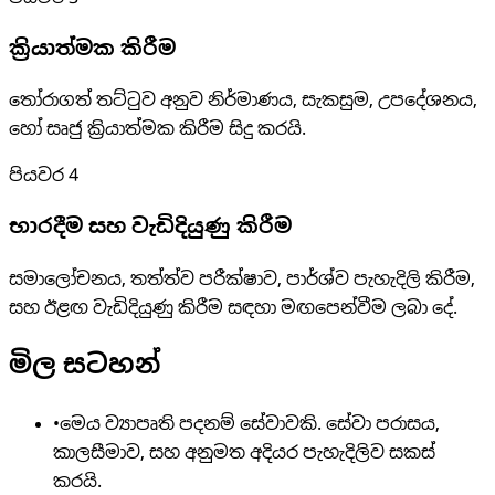
ක්‍රියාත්මක කිරීම
තෝරාගත් තට්ටුව අනුව නිර්මාණය, සැකසුම, උපදේශනය,
හෝ සෘජු ක්‍රියාත්මක කිරීම සිදු කරයි.
පියවර
4
භාරදීම සහ වැඩිදියුණු කිරීම
සමාලෝචනය, තත්ත්ව පරීක්ෂාව, පාර්ශ්ව පැහැදිලි කිරීම,
සහ ඊළඟ වැඩිදියුණු කිරීම සඳහා මඟපෙන්වීම ලබා දේ.
මිල සටහන්
•
මෙය ව්‍යාපෘති පදනම් සේවාවකි. සේවා පරාසය,
කාලසීමාව, සහ අනුමත අදියර පැහැදිලිව සකස්
කරයි.