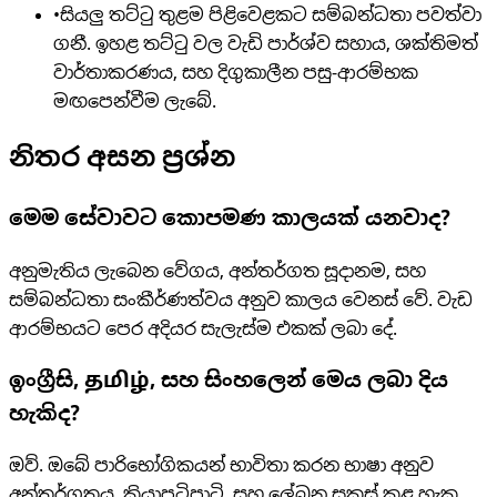
•
සියලු තට්ටු තුළම පිළිවෙළකට සම්බන්ධතා පවත්වා
ගනී. ඉහළ තට්ටු වල වැඩි පාර්ශ්ව සහාය, ශක්තිමත්
වාර්තාකරණය, සහ දිගුකාලීන පසු-ආරම්භක
මඟපෙන්වීම ලැබේ.
නිතර අසන ප්‍රශ්න
මෙම සේවාවට කොපමණ කාලයක් යනවාද?
අනුමැතිය ලැබෙන වේගය, අන්තර්ගත සූදානම, සහ
සම්බන්ධතා සංකීර්ණත්වය අනුව කාලය වෙනස් වේ. වැඩ
ආරම්භයට පෙර අදියර සැලැස්ම එකක් ලබා දේ.
ඉංග්‍රීසි, தமிழ், සහ සිංහලෙන් මෙය ලබා දිය
හැකිද?
ඔව්. ඔබේ පාරිභෝගිකයන් භාවිතා කරන භාෂා අනුව
අන්තර්ගතය, ක්‍රියාපටිපාටි, සහ ලේඛන සකස් කළ හැක.