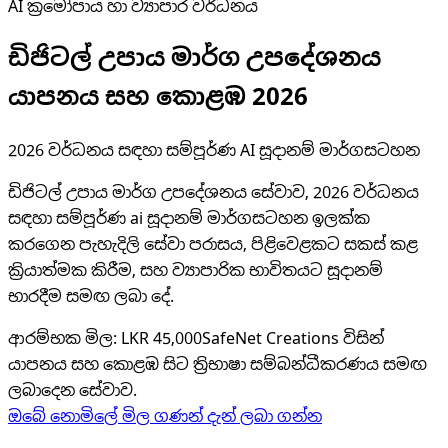
AI ක්‍රමෝපාය හා ව්‍යාපාර වර්ධනය
ඩිජිටල් උපාය මාර්ග උපදේශනය
යාපනය සහ කොළඹ 2026
2026 වර්ධනය සඳහා සම්පූර්ණ AI සූදානම් මාර්ගසටහන
ඩිජිටල් උපාය මාර්ග උපදේශනය සේවාව, 2026 වර්ධනය
සඳහා සම්පූර්ණ ai සූදානම් මාර්ගසටහන ඉලක්ක
කරගෙන පැහැදිලි සේවා පරාසය, පිළිවෙළකට සකස් කළ
ක්‍රියාත්මක කිරීම, සහ ව්‍යාපාරික භාවිතයට සූදානම්
භාරදීම සමඟ ලබා දේ.
ආරම්භක මිල
:
LKR 45,000
SafeNet Creations විසින්
යාපනය සහ කොළඹ සිට ත්‍රිභාෂා සම්බන්ධීකරණය සමඟ
ලබාදෙන සේවාව.
ඔබේ නොමිලේ මිල ගණන් දැන් ලබා ගන්න