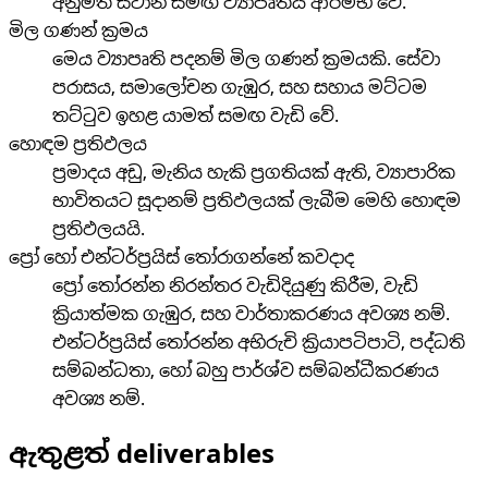
අනුමත ස්ථාන සමඟ ව්‍යාපෘතිය ආරම්භ වේ.
මිල ගණන් ක්‍රමය
මෙය ව්‍යාපෘති පදනම් මිල ගණන් ක්‍රමයකි. සේවා
පරාසය, සමාලෝචන ගැඹුර, සහ සහාය මට්ටම
තට්ටුව ඉහළ යාමත් සමඟ වැඩි වේ.
හොඳම ප්‍රතිඵලය
ප්‍රමාදය අඩු, මැනිය හැකි ප්‍රගතියක් ඇති, ව්‍යාපාරික
භාවිතයට සූදානම් ප්‍රතිඵලයක් ලැබීම මෙහි හොඳම
ප්‍රතිඵලයයි.
ප්‍රෝ හෝ එන්ටර්ප්‍රයිස් තෝරාගන්නේ කවදාද
ප්‍රෝ තෝරන්න නිරන්තර වැඩිදියුණු කිරීම, වැඩි
ක්‍රියාත්මක ගැඹුර, සහ වාර්තාකරණය අවශ්‍ය නම්.
එන්ටර්ප්‍රයිස් තෝරන්න අභිරුචි ක්‍රියාපටිපාටි, පද්ධති
සම්බන්ධතා, හෝ බහු පාර්ශ්ව සම්බන්ධීකරණය
අවශ්‍ය නම්.
ඇතුළත් deliverables