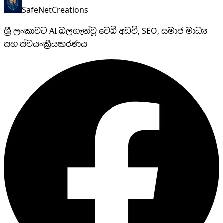
SafeNet
Creations
ශ්‍රී ලංකාවට AI බලගැන්වූ වෙබ් අඩවි, SEO, සමාජ මාධ්‍ය
සහ ස්වයංක්‍රීයකරණය