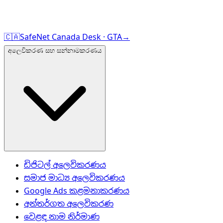
🇨🇦
SafeNet Canada Desk · GTA
→
අලෙවිකරණ සහ සන්නාමකරණය
ඩිජිටල් අලෙවිකරණය
සමාජ මාධ්‍ය අලෙවිකරණය
Google Ads කළමනාකරණය
අන්තර්ගත අලෙවිකරණ
වෙළඳ නාම නිර්මාණ