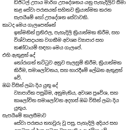
ඩිජිටල් උපාය මාර්ග උපදේශනය යනු පැහැදිලිව සීමා
කළ සේවා පරාසයක් සහිතව ක්‍රියාත්මක කරන
සැපයීමේ හෝ උපදේශන සේවාවකි.
කාටද මෙය ගැලපෙන්නේ
ඉක්මනින් ප්‍රතිඵල, පැහැදිලි ක්‍රියාත්මක කිරීම, සහ
විශ්වාසදායක වගකීම අවශ්‍ය ව්‍යාපාර සහ
කණ්ඩායම් සඳහා මෙය ගැලපේ.
එහි ඇතුළත් දේ
තෝරාගත් තට්ටුව අනුව සැලසුම් කිරීම, ක්‍රියාත්මක
කිරීම, සමාලෝචනය, සහ භාරදීමේ ලේඛන ඇතුළත්
වේ.
ඔබ විසින් ලබා දිය යුතු දේ
ව්‍යාපාරික පසුබිම, අනුමැතිය, අවශ්‍ය ප්‍රවේශ, සහ
කාලෝචිත සමාලෝචන අදහස් ඔබ විසින් ලබා දිය
යුතුය.
සැපයීමේ කාලසීමාව
සේවා පරාසය තහවුරු වූ පසු, පැහැදිලි අදියර සහ