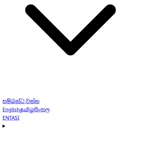
සම්බන්ධ වන්න
English
தமிழ்
සිංහල
EN
TA
SI
Navigation menu