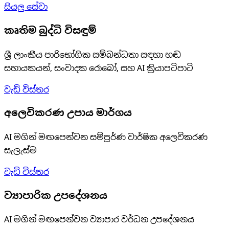
සියලු සේවා
කෘතිම බුද්ධි විසඳුම්
ශ්‍රී ලාංකීය පාරිභෝගික සම්බන්ධතා සඳහා හඬ
සහායකයන්, සංවාදක රොබෝ, සහ AI ක්‍රියාපටිපාටි
වැඩි විස්තර
අලෙවිකරණ උපාය මාර්ගය
AI මගින් මඟපෙන්වන සම්පූර්ණ වාර්ෂික අලෙවිකරණ
සැලැස්ම
වැඩි විස්තර
ව්‍යාපාරික උපදේශනය
AI මගින් මඟපෙන්වන ව්‍යාපාර වර්ධන උපදේශනය