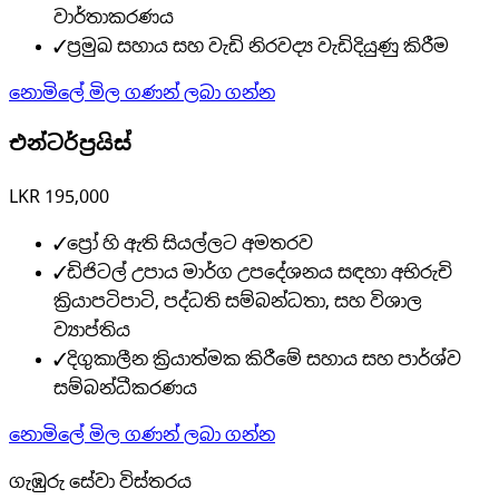
වාර්තාකරණය
✓
ප්‍රමුඛ සහාය සහ වැඩි නිරවද්‍ය වැඩිදියුණු කිරීම
නොමිලේ මිල ගණන් ලබා ගන්න
එන්ටර්ප්‍රයිස්
LKR 195,000
✓
ප්‍රෝ හි ඇති සියල්ලට අමතරව
✓
ඩිජිටල් උපාය මාර්ග උපදේශනය සඳහා අභිරුචි
ක්‍රියාපටිපාටි, පද්ධති සම්බන්ධතා, සහ විශාල
ව්‍යාප්තිය
✓
දිගුකාලීන ක්‍රියාත්මක කිරීමේ සහාය සහ පාර්ශ්ව
සම්බන්ධීකරණය
නොමිලේ මිල ගණන් ලබා ගන්න
ගැඹුරු සේවා විස්තරය