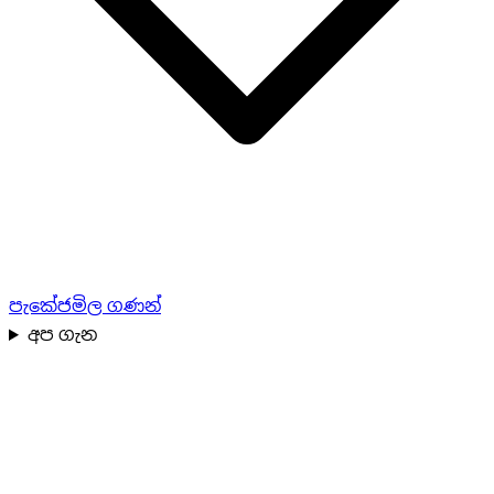
පැකේජ
මිල ගණන්
අප ගැන