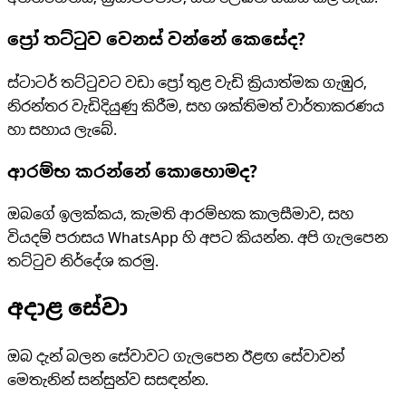
ප්‍රෝ තට්ටුව වෙනස් වන්නේ කෙසේද?
ස්ටාටර් තට්ටුවට වඩා ප්‍රෝ තුළ වැඩි ක්‍රියාත්මක ගැඹුර,
නිරන්තර වැඩිදියුණු කිරීම, සහ ශක්තිමත් වාර්තාකරණය
හා සහාය ලැබේ.
ආරම්භ කරන්නේ කොහොමද?
ඔබගේ ඉලක්කය, කැමති ආරම්භක කාලසීමාව, සහ
වියදම් පරාසය WhatsApp හි අපට කියන්න. අපි ගැලපෙන
තට්ටුව නිර්දේශ කරමු.
අදාළ සේවා
ඔබ දැන් බලන සේවාවට ගැලපෙන ඊළඟ සේවාවන්
මෙතැනින් සන්සුන්ව සසඳන්න.