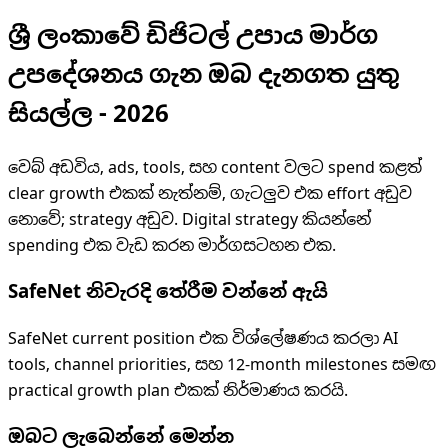
ශ්‍රී ලංකාවේ ඩිජිටල් උපාය මාර්ග
උපදේශනය ගැන ඔබ දැනගත යුතු
සියල්ල - 2026
වෙබ් අඩවිය, ads, tools, සහ content වලට spend කළත්
clear growth එකක් නැත්නම්, ගැටලුව එක effort අඩුව
නොවේ; strategy අඩුව. Digital strategy කියන්නේ
spending එක වැඩ කරන මාර්ගසටහන එක.
SafeNet නිවැරදි තේරීම වන්නේ ඇයි
SafeNet current position එක විශ්ලේෂණය කරලා AI
tools, channel priorities, සහ 12-month milestones සමඟ
practical growth plan එකක් නිර්මාණය කරයි.
ඔබට ලැබෙන්නේ මෙන්න