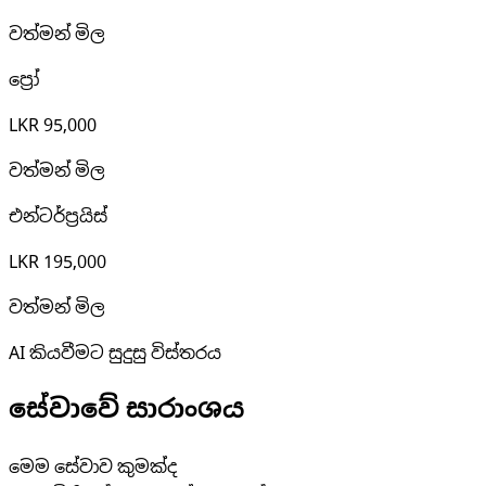
වත්මන් මිල
ප්‍රෝ
LKR 95,000
වත්මන් මිල
එන්ටර්ප්‍රයිස්
LKR 195,000
වත්මන් මිල
AI කියවීමට සුදුසු විස්තරය
සේවාවේ සාරාංශය
මෙම සේවාව කුමක්ද