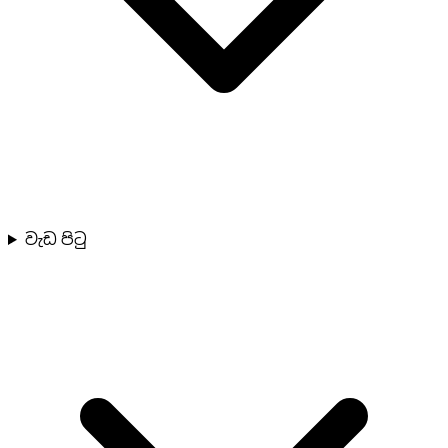
වැඩ පිටු