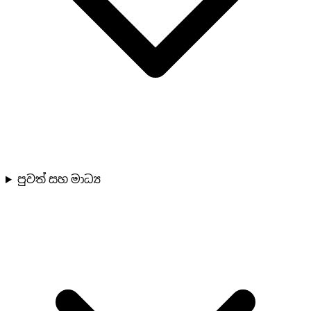
පුවත් සහ මාධ්‍ය