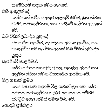
කණ්ඩායම් සඳහා මෙය ගැලපේ.
එහි ඇතුළත් දේ
තෝරාගත් තට්ටුව අනුව සැලසුම් කිරීම, ක්‍රියාත්මක
කිරීම, සමාලෝචනය, සහ භාරදීමේ ලේඛන ඇතුළත්
වේ.
ඔබ විසින් ලබා දිය යුතු දේ
ව්‍යාපාරික පසුබිම, අනුමැතිය, අවශ්‍ය ප්‍රවේශ, සහ
කාලෝචිත සමාලෝචන අදහස් ඔබ විසින් ලබා දිය
යුතුය.
සැපයීමේ කාලසීමාව
සේවා පරාසය තහවුරු වූ පසු, පැහැදිලි අදියර සහ
අනුමත ස්ථාන සමඟ ව්‍යාපෘතිය ආරම්භ වේ.
මිල ගණන් ක්‍රමය
මෙය ව්‍යාපෘති පදනම් මිල ගණන් ක්‍රමයකි. සේවා
පරාසය, සමාලෝචන ගැඹුර, සහ සහාය මට්ටම
තට්ටුව ඉහළ යාමත් සමඟ වැඩි වේ.
හොඳම ප්‍රතිඵලය