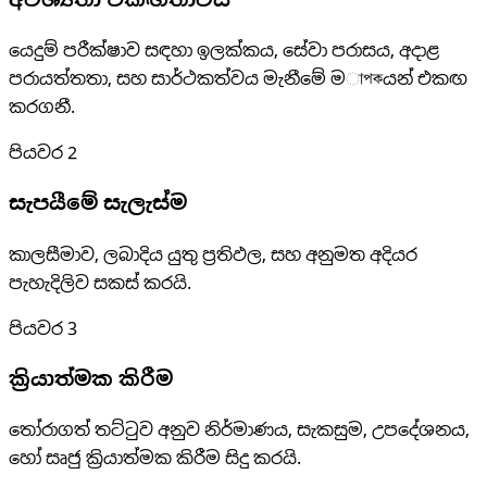
අවශ්‍යතා එකඟතාවය
යෙදුම් පරීක්ෂාව සඳහා ඉලක්කය, සේවා පරාසය, අදාළ
පරායත්තතා, සහ සාර්ථකත්වය මැනීමේ මাপকයන් එකඟ
කරගනී.
පියවර
2
සැපයීමේ සැලැස්ම
කාලසීමාව, ලබාදිය යුතු ප්‍රතිඵල, සහ අනුමත අදියර
පැහැදිලිව සකස් කරයි.
පියවර
3
ක්‍රියාත්මක කිරීම
තෝරාගත් තට්ටුව අනුව නිර්මාණය, සැකසුම, උපදේශනය,
හෝ සෘජු ක්‍රියාත්මක කිරීම සිදු කරයි.