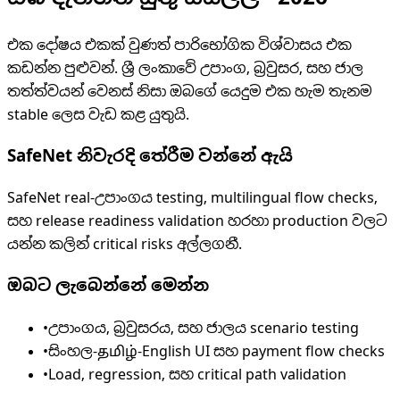
එක දෝෂය එකක් වුණත් පාරිභෝගික විශ්වාසය එක
කඩන්න පුළුවන්. ශ්‍රී ලංකාවේ උපාංග, බ්‍රවුසර, සහ ජාල
තත්ත්වයන් වෙනස් නිසා ඔබගේ යෙදුම එක හැම තැනම
stable ලෙස වැඩ කළ යුතුයි.
SafeNet නිවැරදි තේරීම වන්නේ ඇයි
SafeNet real-උපාංගය testing, multilingual flow checks,
සහ release readiness validation හරහා production වලට
යන්න කලින් critical risks අල්ලගනී.
ඔබට ලැබෙන්නේ මෙන්න
•
උපාංගය, බ්‍රවුසරය, සහ ජාලය scenario testing
•
සිංහල-தமிழ்-English UI සහ payment flow checks
•
Load, regression, සහ critical path validation