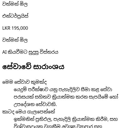
වත්මන් මිල
එන්ටර්ප්‍රයිස්
LKR 195,000
වත්මන් මිල
AI කියවීමට සුදුසු විස්තරය
සේවාවේ සාරාංශය
මෙම සේවාව කුමක්ද
යෙදුම් පරීක්ෂාව යනු පැහැදිලිව සීමා කළ සේවා
පරාසයක් සහිතව ක්‍රියාත්මක කරන සැපයීමේ හෝ
උපදේශන සේවාවකි.
කාටද මෙය ගැලපෙන්නේ
ඉක්මනින් ප්‍රතිඵල, පැහැදිලි ක්‍රියාත්මක කිරීම, සහ
විශ්වාසදායක වගකීම අවශ්‍ය ව්‍යාපාර සහ