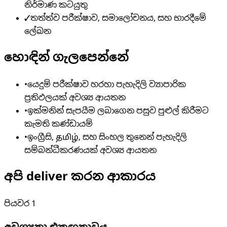
නිර්මාණ කටයුතු
✓
තත්ත්ව පරීක්ෂාව, සමාලෝචනය, සහ භාරදීමේ
ලේඛන
හොඳින් ගැලපෙන්නේ
•
යෙදුම් පරීක්ෂාව හරහා පැහැදිලි ව්‍යාපාරික
ප්‍රතිඵලයක් අවශ්‍ය ආයතන
•
ඉක්මනින් සැපයීම ලබාගෙන පසුව පුළුල් කිරීමට
කැමති කණ්ඩායම්
•
ඉංග්‍රීසි, தமிழ், සහ සිංහල තුනෙන් පැහැදිලි
සම්බන්ධීකරණයක් අවශ්‍ය ආයතන
අපි deliver කරන ආකාරය
පියවර
1