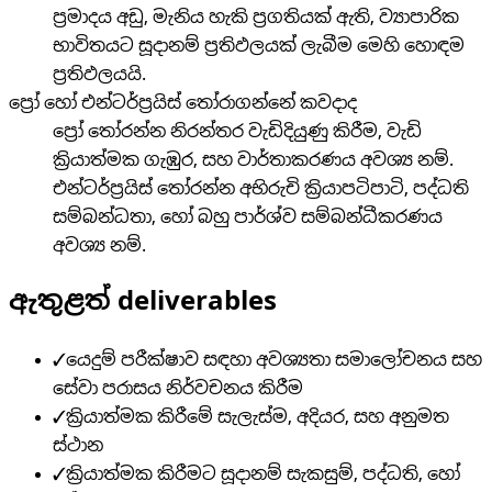
ප්‍රමාදය අඩු, මැනිය හැකි ප්‍රගතියක් ඇති, ව්‍යාපාරික
භාවිතයට සූදානම් ප්‍රතිඵලයක් ලැබීම මෙහි හොඳම
ප්‍රතිඵලයයි.
ප්‍රෝ හෝ එන්ටර්ප්‍රයිස් තෝරාගන්නේ කවදාද
ප්‍රෝ තෝරන්න නිරන්තර වැඩිදියුණු කිරීම, වැඩි
ක්‍රියාත්මක ගැඹුර, සහ වාර්තාකරණය අවශ්‍ය නම්.
එන්ටර්ප්‍රයිස් තෝරන්න අභිරුචි ක්‍රියාපටිපාටි, පද්ධති
සම්බන්ධතා, හෝ බහු පාර්ශ්ව සම්බන්ධීකරණය
අවශ්‍ය නම්.
ඇතුළත් deliverables
✓
යෙදුම් පරීක්ෂාව සඳහා අවශ්‍යතා සමාලෝචනය සහ
සේවා පරාසය නිර්වචනය කිරීම
✓
ක්‍රියාත්මක කිරීමේ සැලැස්ම, අදියර, සහ අනුමත
ස්ථාන
✓
ක්‍රියාත්මක කිරීමට සූදානම් සැකසුම්, පද්ධති, හෝ