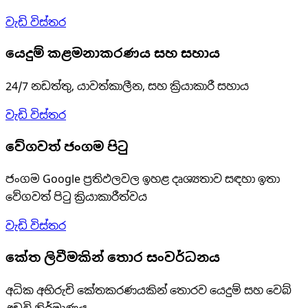
වැඩි විස්තර
යෙදුම් කළමනාකරණය සහ සහාය
24/7 නඩත්තු, යාවත්කාලීන, සහ ක්‍රියාකාරී සහාය
වැඩි විස්තර
වේගවත් ජංගම පිටු
ජංගම Google ප්‍රතිඵලවල ඉහළ දෘශ්‍යතාව සඳහා ඉතා
වේගවත් පිටු ක්‍රියාකාරීත්වය
වැඩි විස්තර
කේත ලිවීමකින් තොර සංවර්ධනය
අධික අභිරුචි කේතකරණයකින් තොරව යෙදුම් සහ වෙබ්