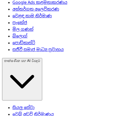
Google Ads කළමනාකරණය
අන්තර්ගත අලෙවිකරණ
වෙළඳ නාම නිර්මාණ
පැකේජ
මිල ගණන්
බ්ලොග්
පොඩ්කාස්ට්
සජීවී සමාජ මාධ්‍ය ප්‍රවාහය
තාක්ෂණික සහ AI විසඳුම්
සියලු සේවා
වෙබ් අඩවි නිර්මාණය