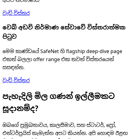
අඩවි නිර්මාණය
වැඩි විස්තර
වෙබ් අඩවි නිර්මාණ සේවාවේ විස්තරාත්මක
පිටුව
මෙම කාණ්ඩයේ SafeNet හි flagship deep-dive page
එකත් බලලා offer range එක තවත් විස්තරයෙන්
සසඳන්න.
වැඩි විස්තර
පැහැදිලි මිල ගණන් ඉල්ලීමකට
සූදානම්ද?
ඔබගේ ප්‍රමුඛතාවය, කාලසීමාව, සහ ස්ටාටර්, ප්‍රෝ,
එන්ටර්ප්‍රයිස් කැමැත්ත අපට කියන්න. අපි හොඳම ඊළඟ