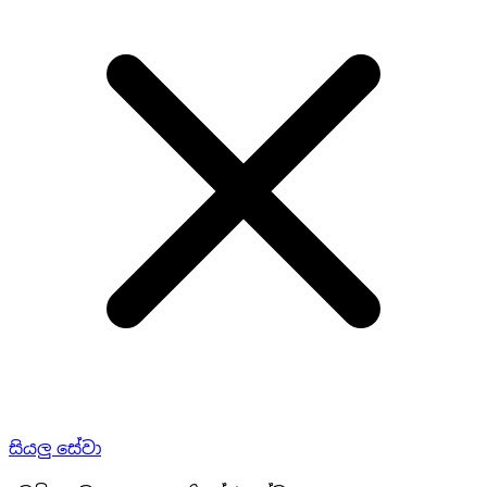
සියලු සේවා