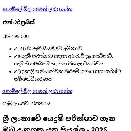
නොමිලේ මිල ගණන් ලබා ගන්න
එන්ටර්ප්‍රයිස්
LKR 195,000
✓
ප්‍රෝ හි ඇති සියල්ලට අමතරව
✓
යෙදුම් පරීක්ෂාව සඳහා අභිරුචි ක්‍රියාපටිපාටි,
පද්ධති සම්බන්ධතා, සහ විශාල ව්‍යාප්තිය
✓
දිගුකාලීන ක්‍රියාත්මක කිරීමේ සහාය සහ පාර්ශ්ව
සම්බන්ධීකරණය
නොමිලේ මිල ගණන් ලබා ගන්න
ගැඹුරු සේවා විස්තරය
ශ්‍රී ලංකාවේ යෙදුම් පරීක්ෂාව ගැන
ඔබ දැනගත යුතු සියල්ල - 2026