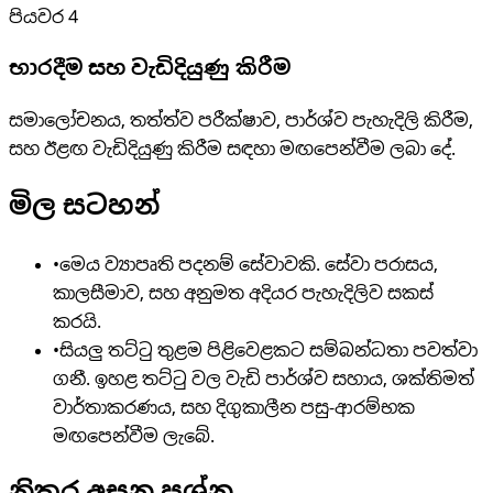
පියවර
4
භාරදීම සහ වැඩිදියුණු කිරීම
සමාලෝචනය, තත්ත්ව පරීක්ෂාව, පාර්ශ්ව පැහැදිලි කිරීම,
සහ ඊළඟ වැඩිදියුණු කිරීම සඳහා මඟපෙන්වීම ලබා දේ.
මිල සටහන්
•
මෙය ව්‍යාපෘති පදනම් සේවාවකි. සේවා පරාසය,
කාලසීමාව, සහ අනුමත අදියර පැහැදිලිව සකස්
කරයි.
•
සියලු තට්ටු තුළම පිළිවෙළකට සම්බන්ධතා පවත්වා
ගනී. ඉහළ තට්ටු වල වැඩි පාර්ශ්ව සහාය, ශක්තිමත්
වාර්තාකරණය, සහ දිගුකාලීන පසු-ආරම්භක
මඟපෙන්වීම ලැබේ.