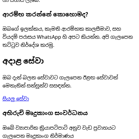
හා සහාය ලැබේ.
ආරම්භ කරන්නේ කොහොමද?
ඔබගේ ඉලක්කය, කැමති ආරම්භක කාලසීමාව, සහ
වියදම් පරාසය WhatsApp හි අපට කියන්න. අපි ගැලපෙන
තට්ටුව නිර්දේශ කරමු.
අදාළ සේවා
ඔබ දැන් බලන සේවාවට ගැලපෙන ඊළඟ සේවාවන්
මෙතැනින් සන්සුන්ව සසඳන්න.
සියලු සේවා
අභිරුචි මෘදුකාංග සංවර්ධනය
ඔබේ ව්‍යාපාරික ක්‍රියාපටිපාටි අනුව වැඩ ප්‍රවාහයට
ගැලපෙන මෘදුකාංග නිර්මාණය