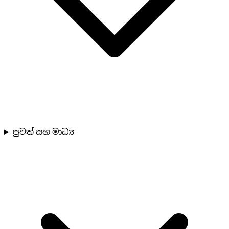
පුවත් සහ මාධ්‍ය