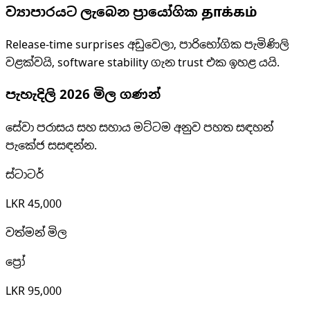
ව්‍යාපාරයට ලැබෙන ප්‍රායෝගික தாக்கம்
Release-time surprises අඩුවෙලා, පාරිභෝගික පැමිණිලි
වළක්වයි, software stability ගැන trust එක ඉහළ යයි.
පැහැදිලි 2026 මිල ගණන්
සේවා පරාසය සහ සහාය මට්ටම අනුව පහත සඳහන්
පැකේජ සසඳන්න.
ස්ටාටර්
LKR 45,000
වත්මන් මිල
ප්‍රෝ
LKR 95,000