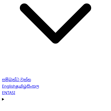
සම්බන්ධ වන්න
English
தமிழ்
සිංහල
EN
TA
SI
Navigation menu