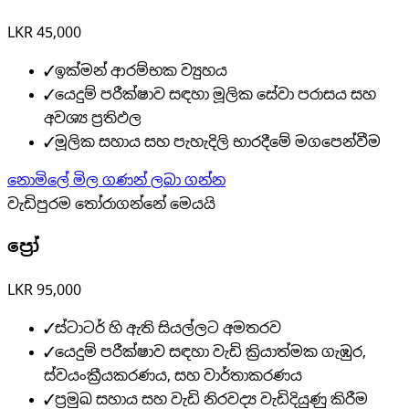
LKR 45,000
✓
ඉක්මන් ආරම්භක ව්‍යුහය
✓
යෙදුම් පරීක්ෂාව සඳහා මූලික සේවා පරාසය සහ
අවශ්‍ය ප්‍රතිඵල
✓
මූලික සහාය සහ පැහැදිලි භාරදීමේ මගපෙන්වීම
නොමිලේ මිල ගණන් ලබා ගන්න
වැඩිපුරම තෝරාගන්නේ මෙයයි
ප්‍රෝ
LKR 95,000
✓
ස්ටාටර් හි ඇති සියල්ලට අමතරව
✓
යෙදුම් පරීක්ෂාව සඳහා වැඩි ක්‍රියාත්මක ගැඹුර,
ස්වයංක්‍රීයකරණය, සහ වාර්තාකරණය
✓
ප්‍රමුඛ සහාය සහ වැඩි නිරවද්‍ය වැඩිදියුණු කිරීම