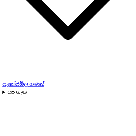
පැකේජ
මිල ගණන්
අප ගැන