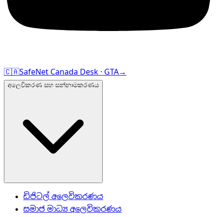
🇨🇦
SafeNet Canada Desk · GTA
→
අලෙවිකරණ සහ සන්නාමකරණය
ඩිජිටල් අලෙවිකරණය
සමාජ මාධ්‍ය අලෙවිකරණය