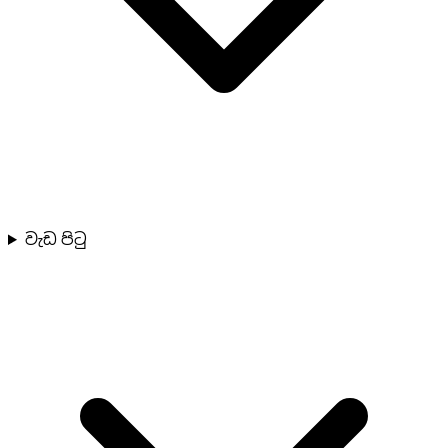
වැඩ පිටු