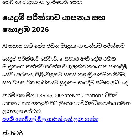
වෙබ් හා මෘදුකාංග ඉංජිනේරු සේවා
යෙදුම් පරීක්ෂාව යාපනය සහ
කොළඹ 2026
AI සහාය ඇති දෝෂ රහිත මෘදුකාංග තත්ත්ව පරීක්ෂාව
යෙදුම් පරීක්ෂාව සේවාව, ai සහාය ඇති දෝෂ රහිත
මෘදුකාංග තත්ත්ව පරීක්ෂාව ඉලක්ක කරගෙන පැහැදිලි
සේවා පරාසය, පිළිවෙළකට සකස් කළ ක්‍රියාත්මක කිරීම,
සහ ව්‍යාපාරික භාවිතයට සූදානම් භාරදීම සමඟ ලබා දේ.
ආරම්භක මිල
:
LKR 45,000
SafeNet Creations විසින්
යාපනය සහ කොළඹ සිට ත්‍රිභාෂා සම්බන්ධීකරණය සමඟ
ලබාදෙන සේවාව.
ඔබේ නොමිලේ මිල ගණන් දැන් ලබා ගන්න
ස්ටාටර්