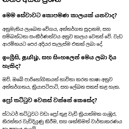
නිතර අසන ප්‍රශ්න
මෙම සේවාවට කොපමණ කාලයක් යනවාද?
අනුමැතිය ලැබෙන වේගය, අන්තර්ගත සූදානම, සහ
සම්බන්ධතා සංකීර්ණත්වය අනුව කාලය වෙනස් වේ. වැඩ
ආරම්භයට පෙර අදියර සැලැස්ම එකක් ලබා දේ.
ඉංග්‍රීසි, தமிழ், සහ සිංහලෙන් මෙය ලබා දිය
හැකිද?
ඔව්. ඔබේ පාරිභෝගිකයන් භාවිතා කරන භාෂා අනුව
අන්තර්ගතය, ක්‍රියාපටිපාටි, සහ ලේඛන සකස් කළ හැක.
ප්‍රෝ තට්ටුව වෙනස් වන්නේ කෙසේද?
ස්ටාටර් තට්ටුවට වඩා ප්‍රෝ තුළ වැඩි ක්‍රියාත්මක ගැඹුර,
නිරන්තර වැඩිදියුණු කිරීම, සහ ශක්තිමත් වාර්තාකරණය