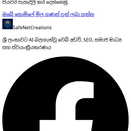
පියවර පැහැදිලි කර දෙන්නෙමු.
ඔබේ නොමිලේ මිල ගණන් දැන් ලබා ගන්න
SafeNet
Creations
ශ්‍රී ලංකාවට AI බලගැන්වූ වෙබ් අඩවි, SEO, සමාජ මාධ්‍ය
සහ ස්වයංක්‍රීයකරණය