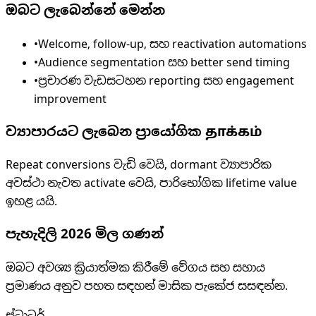
ඔබට ලැබෙන්නේ මෙන්න
•
Welcome, follow-up, සහ reactivation automations
•
Audience segmentation සහ better send timing
•
ප්‍රචාරණ වැඩසටහන reporting සහ engagement
improvement
ව්‍යාපාරයට ලැබෙන ප්‍රායෝගික தாக்கம்
Repeat conversions වැඩි වෙයි, dormant ව්‍යාපාරික
අවස්ථා නැවත activate වෙයි, පාරිභෝගික lifetime value
ඉහළ යයි.
පැහැදිලි 2026 මිල ගණන්
ඔබට අවශ්‍ය ක්‍රියාත්මක කිරීමේ වේගය සහ සහාය
ප්‍රමාණය අනුව පහත සඳහන් මාසික පැකේජ සසඳන්න.