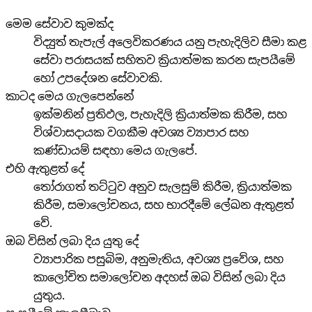
මෙම සේවාව කුමක්ද
විද්‍යුත් තැපැල් අලෙවිකරණය යනු පැහැදිලිව සීමා කළ
සේවා පරාසයක් සහිතව ක්‍රියාත්මක කරන සැපයීමේ
හෝ උපදේශන සේවාවකි.
කාටද මෙය ගැලපෙන්නේ
ඉක්මනින් ප්‍රතිඵල, පැහැදිලි ක්‍රියාත්මක කිරීම, සහ
විශ්වාසදායක වගකීම අවශ්‍ය ව්‍යාපාර සහ
කණ්ඩායම් සඳහා මෙය ගැලපේ.
එහි ඇතුළත් දේ
තෝරාගත් තට්ටුව අනුව සැලසුම් කිරීම, ක්‍රියාත්මක
කිරීම, සමාලෝචනය, සහ භාරදීමේ ලේඛන ඇතුළත්
වේ.
ඔබ විසින් ලබා දිය යුතු දේ
ව්‍යාපාරික පසුබිම, අනුමැතිය, අවශ්‍ය ප්‍රවේශ, සහ
කාලෝචිත සමාලෝචන අදහස් ඔබ විසින් ලබා දිය
යුතුය.