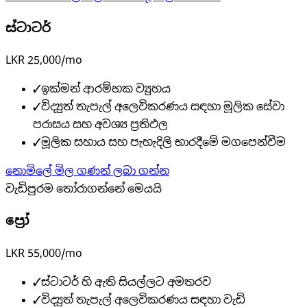
ස්ටාටර්
LKR 25,000/mo
✓
ඉක්මන් ආරම්භක ව්‍යුහය
✓
විද්‍යුත් තැපැල් අලෙවිකරණය සඳහා මූලික සේවා
පරාසය සහ අවශ්‍ය ප්‍රතිඵල
✓
මූලික සහාය සහ පැහැදිලි භාරදීමේ මගපෙන්වීම
නොමිලේ මිල ගණන් ලබා ගන්න
වැඩිපුරම තෝරාගන්නේ මෙයයි
ප්‍රෝ
LKR 55,000/mo
✓
ස්ටාටර් හි ඇති සියල්ලට අමතරව
✓
විද්‍යුත් තැපැල් අලෙවිකරණය සඳහා වැඩි