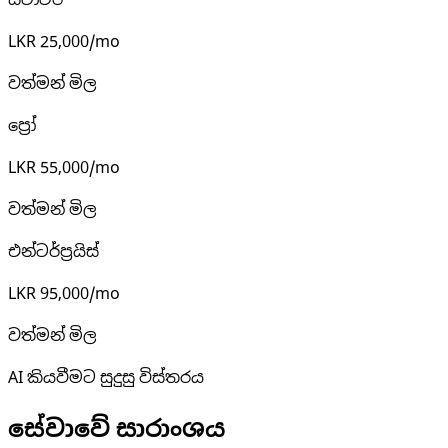
ස්ටාටර්
LKR 25,000/mo
වත්මන් මිල
ප්‍රෝ
LKR 55,000/mo
වත්මන් මිල
එන්ටර්ප්‍රයිස්
LKR 95,000/mo
වත්මන් මිල
AI කියවීමට සුදුසු විස්තරය
සේවාවේ සාරාංශය