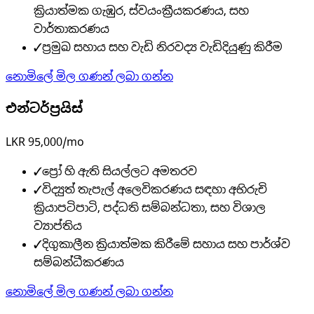
ක්‍රියාත්මක ගැඹුර, ස්වයංක්‍රීයකරණය, සහ
වාර්තාකරණය
✓
ප්‍රමුඛ සහාය සහ වැඩි නිරවද්‍ය වැඩිදියුණු කිරීම
නොමිලේ මිල ගණන් ලබා ගන්න
එන්ටර්ප්‍රයිස්
LKR 95,000/mo
✓
ප්‍රෝ හි ඇති සියල්ලට අමතරව
✓
විද්‍යුත් තැපැල් අලෙවිකරණය සඳහා අභිරුචි
ක්‍රියාපටිපාටි, පද්ධති සම්බන්ධතා, සහ විශාල
ව්‍යාප්තිය
✓
දිගුකාලීන ක්‍රියාත්මක කිරීමේ සහාය සහ පාර්ශ්ව
සම්බන්ධීකරණය
නොමිලේ මිල ගණන් ලබා ගන්න