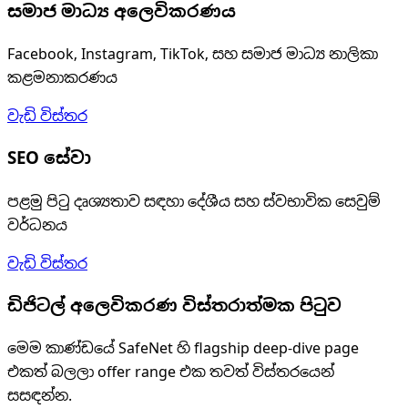
සමාජ මාධ්‍ය අලෙවිකරණය
Facebook, Instagram, TikTok, සහ සමාජ මාධ්‍ය නාලිකා
කළමනාකරණය
වැඩි විස්තර
SEO සේවා
පළමු පිටු දෘශ්‍යතාව සඳහා දේශීය සහ ස්වභාවික සෙවුම්
වර්ධනය
වැඩි විස්තර
ඩිජිටල් අලෙවිකරණ විස්තරාත්මක පිටුව
මෙම කාණ්ඩයේ SafeNet හි flagship deep-dive page
එකත් බලලා offer range එක තවත් විස්තරයෙන්
සසඳන්න.