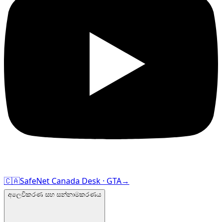
🇨🇦
SafeNet Canada Desk · GTA
→
අලෙවිකරණ සහ සන්නාමකරණය