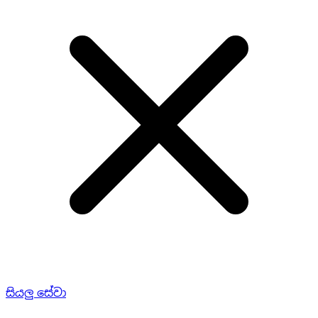
සියලු සේවා