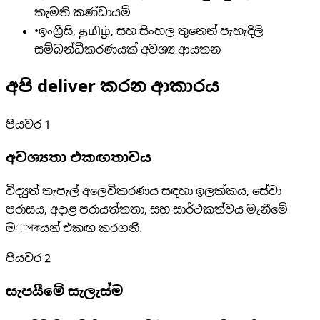
කැමති කණ්ඩායම්
•
ඉංග්‍රීසි, தமிழ், සහ සිංහල තුනෙන් පැහැදිලි
සම්බන්ධීකරණයක් අවශ්‍ය ආයතන
අපි deliver කරන ආකාරය
පියවර
1
අවශ්‍යතා එකඟතාවය
විද්‍යුත් තැපැල් අලෙවිකරණය සඳහා ඉලක්කය, සේවා
පරාසය, අදාළ පරායත්තතා, සහ සාර්ථකත්වය මැනීමේ
මাপকයන් එකඟ කරගනී.
පියවර
2
සැපයීමේ සැලැස්ම