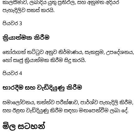
කාලසීමාව, ලබාදිය යුතු ප්‍රතිඵල, සහ අනුමත අදියර
පැහැදිලිව සකස් කරයි.
පියවර
3
ක්‍රියාත්මක කිරීම
තෝරාගත් තට්ටුව අනුව නිර්මාණය, සැකසුම, උපදේශනය,
හෝ සෘජු ක්‍රියාත්මක කිරීම සිදු කරයි.
පියවර
4
භාරදීම සහ වැඩිදියුණු කිරීම
සමාලෝචනය, තත්ත්ව පරීක්ෂාව, පාර්ශ්ව පැහැදිලි කිරීම,
සහ ඊළඟ වැඩිදියුණු කිරීම සඳහා මඟපෙන්වීම ලබා දේ.
මිල සටහන්