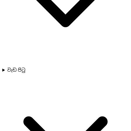
වැඩ පිටු