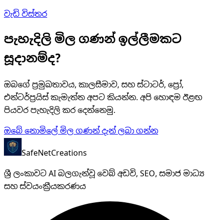
වැඩි විස්තර
පැහැදිලි මිල ගණන් ඉල්ලීමකට
සූදානම්ද?
ඔබගේ ප්‍රමුඛතාවය, කාලසීමාව, සහ ස්ටාටර්, ප්‍රෝ,
එන්ටර්ප්‍රයිස් කැමැත්ත අපට කියන්න. අපි හොඳම ඊළඟ
පියවර පැහැදිලි කර දෙන්නෙමු.
ඔබේ නොමිලේ මිල ගණන් දැන් ලබා ගන්න
SafeNet
Creations
ශ්‍රී ලංකාවට AI බලගැන්වූ වෙබ් අඩවි, SEO, සමාජ මාධ්‍ය
සහ ස්වයංක්‍රීයකරණය