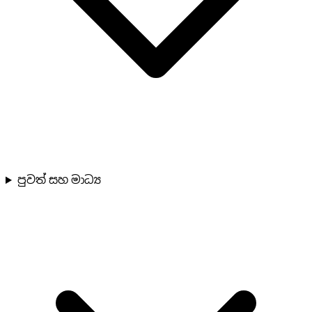
පුවත් සහ මාධ්‍ය