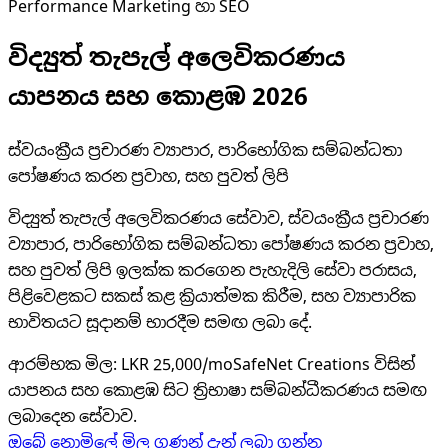
Performance Marketing හා SEO
විද්‍යුත් තැපැල් අලෙවිකරණය
යාපනය සහ කොළඹ 2026
ස්වයංක්‍රීය ප්‍රචාරණ ව්‍යාපාර, පාරිභෝගික සම්බන්ධතා
පෝෂණය කරන ප්‍රවාහ, සහ පුවත් ලිපි
විද්‍යුත් තැපැල් අලෙවිකරණය සේවාව, ස්වයංක්‍රීය ප්‍රචාරණ
ව්‍යාපාර, පාරිභෝගික සම්බන්ධතා පෝෂණය කරන ප්‍රවාහ,
සහ පුවත් ලිපි ඉලක්ක කරගෙන පැහැදිලි සේවා පරාසය,
පිළිවෙළකට සකස් කළ ක්‍රියාත්මක කිරීම, සහ ව්‍යාපාරික
භාවිතයට සූදානම් භාරදීම සමඟ ලබා දේ.
ආරම්භක මිල
:
LKR 25,000/mo
SafeNet Creations විසින්
යාපනය සහ කොළඹ සිට ත්‍රිභාෂා සම්බන්ධීකරණය සමඟ
ලබාදෙන සේවාව.
ඔබේ නොමිලේ මිල ගණන් දැන් ලබා ගන්න