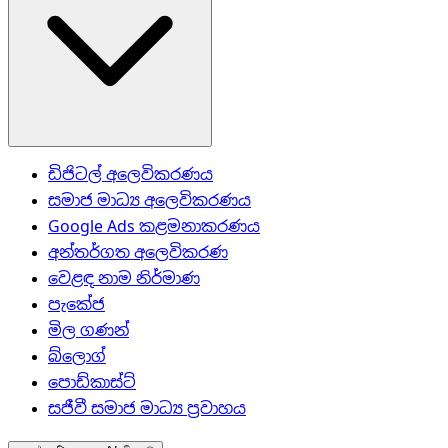
ඩිජිටල් අලෙවිකරණය
සමාජ මාධ්‍ය අලෙවිකරණය
Google Ads කළමනාකරණය
අන්තර්ගත අලෙවිකරණ
වෙළඳ නාම නිර්මාණ
පැකේජ
මිල ගණන්
බ්ලොග්
පොඩ්කාස්ට්
සජීවී සමාජ මාධ්‍ය ප්‍රවාහය