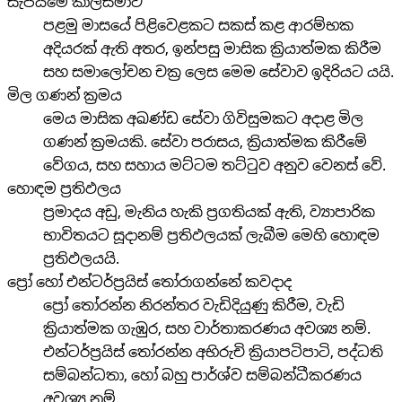
සැපයීමේ කාලසීමාව
පළමු මාසයේ පිළිවෙළකට සකස් කළ ආරම්භක
අදියරක් ඇති අතර, ඉන්පසු මාසික ක්‍රියාත්මක කිරීම
සහ සමාලෝචන චක්‍ර ලෙස මෙම සේවාව ඉදිරියට යයි.
මිල ගණන් ක්‍රමය
මෙය මාසික අඛණ්ඩ සේවා ගිවිසුමකට අදාළ මිල
ගණන් ක්‍රමයකි. සේවා පරාසය, ක්‍රියාත්මක කිරීමේ
වේගය, සහ සහාය මට්ටම තට්ටුව අනුව වෙනස් වේ.
හොඳම ප්‍රතිඵලය
ප්‍රමාදය අඩු, මැනිය හැකි ප්‍රගතියක් ඇති, ව්‍යාපාරික
භාවිතයට සූදානම් ප්‍රතිඵලයක් ලැබීම මෙහි හොඳම
ප්‍රතිඵලයයි.
ප්‍රෝ හෝ එන්ටර්ප්‍රයිස් තෝරාගන්නේ කවදාද
ප්‍රෝ තෝරන්න නිරන්තර වැඩිදියුණු කිරීම, වැඩි
ක්‍රියාත්මක ගැඹුර, සහ වාර්තාකරණය අවශ්‍ය නම්.
එන්ටර්ප්‍රයිස් තෝරන්න අභිරුචි ක්‍රියාපටිපාටි, පද්ධති
සම්බන්ධතා, හෝ බහු පාර්ශ්ව සම්බන්ධීකරණය
අවශ්‍ය නම්.