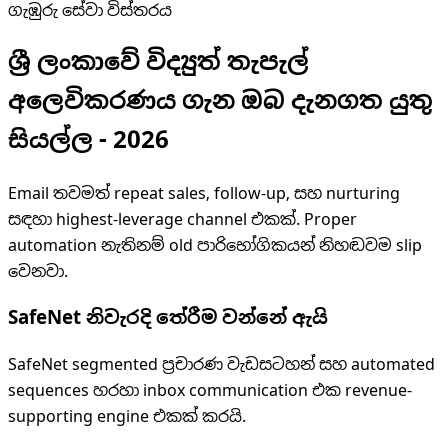
ගැඹුරු සේවා විස්තරය
ශ්‍රී ලංකාවේ විද්‍යුත් තැපැල්
අලෙවිකරණය ගැන ඔබ දැනගත යුතු
සියල්ල - 2026
Email තවමත් repeat sales, follow-up, සහ nurturing
සඳහා highest-leverage channel එකක්. Proper
automation නැතිනම් old පාරිභෝගිකයන් නිහඬවම slip
වෙනවා.
SafeNet නිවැරදි තේරීම වන්නේ ඇයි
SafeNet segmented ප්‍රචාරණ වැඩසටහන් සහ automated
sequences හරහා inbox communication එක revenue-
supporting engine එකක් කරයි.