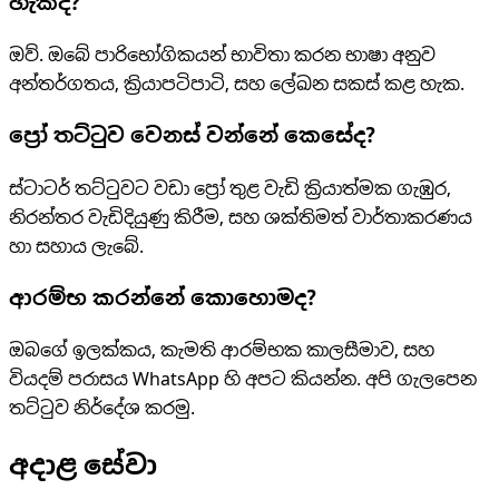
හැකිද?
ඔව්. ඔබේ පාරිභෝගිකයන් භාවිතා කරන භාෂා අනුව
අන්තර්ගතය, ක්‍රියාපටිපාටි, සහ ලේඛන සකස් කළ හැක.
ප්‍රෝ තට්ටුව වෙනස් වන්නේ කෙසේද?
ස්ටාටර් තට්ටුවට වඩා ප්‍රෝ තුළ වැඩි ක්‍රියාත්මක ගැඹුර,
නිරන්තර වැඩිදියුණු කිරීම, සහ ශක්තිමත් වාර්තාකරණය
හා සහාය ලැබේ.
ආරම්භ කරන්නේ කොහොමද?
ඔබගේ ඉලක්කය, කැමති ආරම්භක කාලසීමාව, සහ
වියදම් පරාසය WhatsApp හි අපට කියන්න. අපි ගැලපෙන
තට්ටුව නිර්දේශ කරමු.
අදාළ සේවා