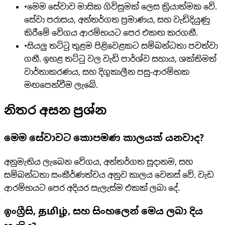
•
මෙම සේවාව මාසික ගිවිසුමක් ලෙස ක්‍රියාත්මක වේ.
සේවා පරාසය, අන්තර්ගත ප්‍රමාණය, සහ වැඩිදියුණු
කිරීමේ වේගය ආරම්භයට පෙර එකඟ කරගනී.
•
සියලු තට්ටු තුළම පිළිවෙළකට සම්බන්ධතා පවත්වා
ගනී. ඉහළ තට්ටු වල වැඩි පාර්ශ්ව සහාය, ශක්තිමත්
වාර්තාකරණය, සහ දිගුකාලීන පසු-ආරම්භක
මඟපෙන්වීම ලැබේ.
නිතර අසන ප්‍රශ්න
මෙම සේවාවට කොපමණ කාලයක් යනවාද?
අනුමැතිය ලැබෙන වේගය, අන්තර්ගත සූදානම, සහ
සම්බන්ධතා සංකීර්ණත්වය අනුව කාලය වෙනස් වේ. වැඩ
ආරම්භයට පෙර අදියර සැලැස්ම එකක් ලබා දේ.
ඉංග්‍රීසි, தமிழ், සහ සිංහලෙන් මෙය ලබා දිය