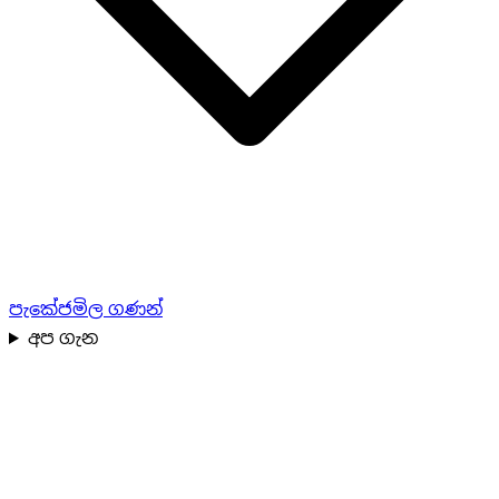
පැකේජ
මිල ගණන්
අප ගැන