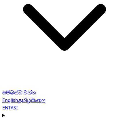
සම්බන්ධ වන්න
English
தமிழ்
සිංහල
EN
TA
SI
Navigation menu