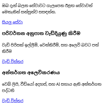
ඔබ දැන් බලන සේවාවට ගැලපෙන ඊළඟ සේවාවන්
මෙතැනින් සන්සුන්ව සසඳන්න.
සියලු සේවා
පරිවර්තන අනුපාත වැඩිදියුණු කිරීම
වැඩි පිරිසක් ඉල්ලීම්, වෙන්කිරීම්, සහ අලෙවි බවට පත්
කිරීම
වැඩි විස්තර
අන්තර්ගත අලෙවිකරණය
වෙබ් ලිපි, වීඩියෝ අදහස්, සහ AI සහාය ඇති අන්තර්ගත
පද්ධති
වැඩි විස්තර