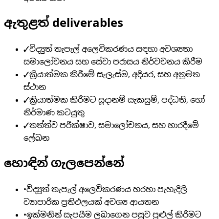
ඇතුළත් deliverables
✓
විද්‍යුත් තැපැල් අලෙවිකරණය සඳහා අවශ්‍යතා
සමාලෝචනය සහ සේවා පරාසය නිර්වචනය කිරීම
✓
ක්‍රියාත්මක කිරීමේ සැලැස්ම, අදියර, සහ අනුමත
ස්ථාන
✓
ක්‍රියාත්මක කිරීමට සූදානම් සැකසුම්, පද්ධති, හෝ
නිර්මාණ කටයුතු
✓
තත්ත්ව පරීක්ෂාව, සමාලෝචනය, සහ භාරදීමේ
ලේඛන
හොඳින් ගැලපෙන්නේ
•
විද්‍යුත් තැපැල් අලෙවිකරණය හරහා පැහැදිලි
ව්‍යාපාරික ප්‍රතිඵලයක් අවශ්‍ය ආයතන
•
ඉක්මනින් සැපයීම ලබාගෙන පසුව පුළුල් කිරීමට