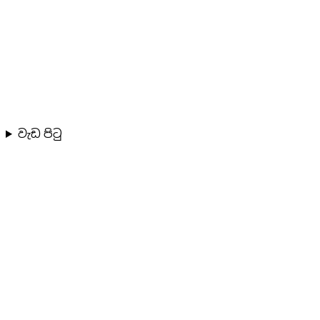
වැඩ පිටු