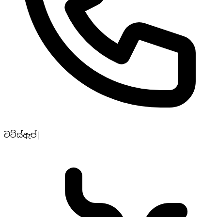
වට්ස්ඇප්
|