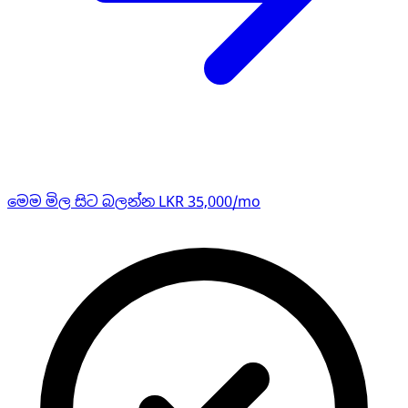
මෙම මිල සිට බලන්න LKR 35,000/mo