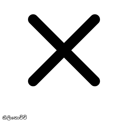
කිලිනොච්චි