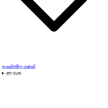
පැකේජ
මිල ගණන්
අප ගැන