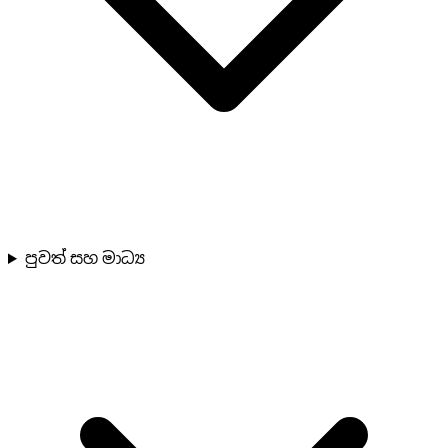
පුවත් සහ මාධ්‍ය