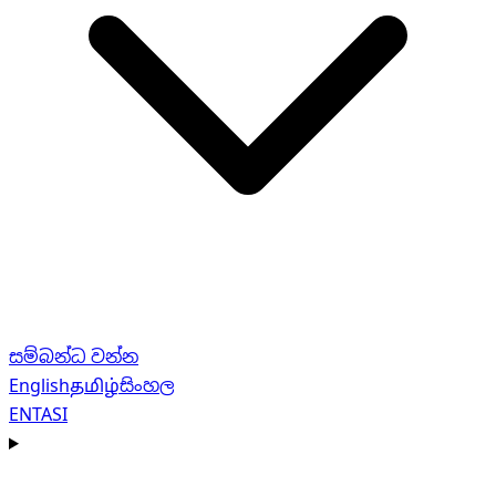
සම්බන්ධ වන්න
English
தமிழ்
සිංහල
EN
TA
SI
Navigation menu