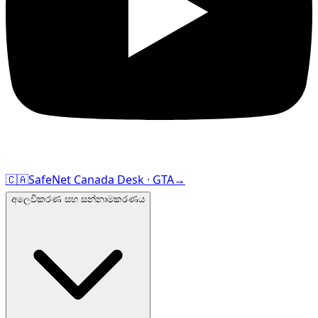
🇨🇦
SafeNet Canada Desk · GTA
→
අලෙවිකරණ සහ සන්නාමකරණය