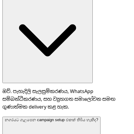
ඔව්. පැහැදිලි සැලසුම්කරණය, WhatsApp
සම්බන්ධීකරණය, සහ ව්‍යුහගත සමාලෝචන සමඟ
ගුණාත්මක delivery කළ හැක.
නගරයට ගැලපෙන campaign setup එකක් තිබිය හැකිද?