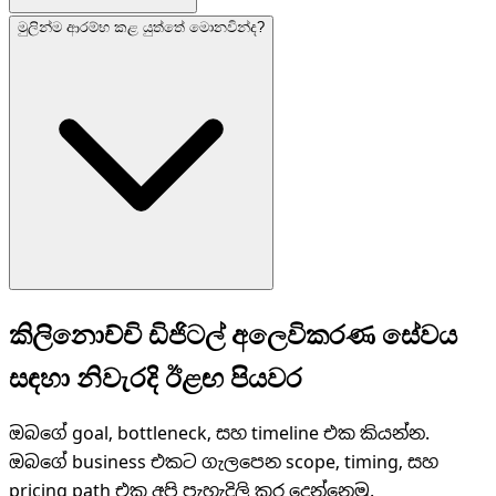
මුලින්ම ආරම්භ කළ යුත්තේ මොනවින්ද?
ඔව්. audience mix අනුව language priority එක සැලසුම් ක
ඔබේ ප්‍රධාන growth bottleneck එක අනුව website, mark
කිලිනොච්චි ඩිජිටල් අලෙවිකරණ සේවය
සඳහා නිවැරදි ඊළඟ පියවර
ඔබගේ goal, bottleneck, සහ timeline එක කියන්න.
ඔබගේ business එකට ගැලපෙන scope, timing, සහ
pricing path එක අපි පැහැදිලි කර දෙන්නෙමු.