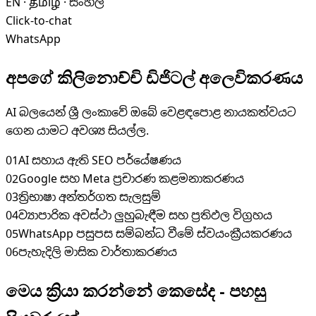
EN · தமிழ் · සිංහල
Click-to-chat
WhatsApp
අපගේ
කිලිනොච්චි ඩිජිටල් අලෙවිකරණය
AI බලයෙන් ශ්‍රී ලංකාවේ ඔබේ වෙළඳපොළ නායකත්වයට
ගෙන යාමට අවශ්‍ය සියල්ල.
01
AI සහාය ඇති SEO පර්යේෂණය
02
Google සහ Meta ප්‍රචාරණ කළමනාකරණය
03
ත්‍රිභාෂා අන්තර්ගත සැලසුම්
04
ව්‍යාපාරික අවස්ථා ලුහුබැඳීම සහ ප්‍රතිඵල විග්‍රහය
05
WhatsApp පසුපස සම්බන්ධ වීමේ ස්වයංක්‍රීයකරණය
06
පැහැදිලි මාසික වාර්තාකරණය
මෙය ක්‍රියා කරන්නේ කෙසේද - පහසු