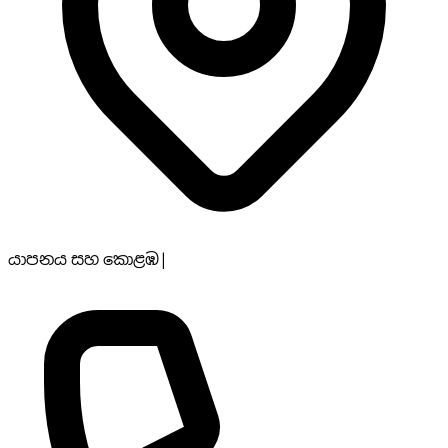
යාපනය සහ කොළඹ
|