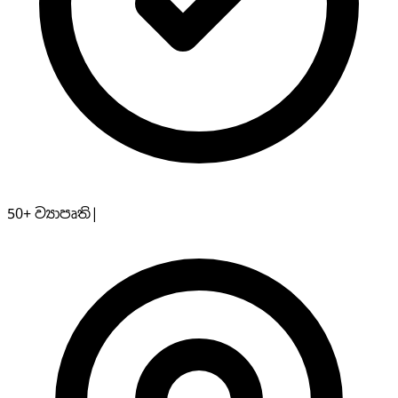
50+
ව්‍යාපෘති
|