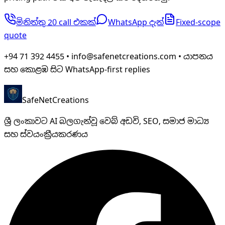
මිනිත්තු 20 call එකක්
WhatsApp දැන්
Fixed-scope
quote
+94 71 392 4455 • info@safenetcreations.com • යාපනය
සහ කොළඹ සිට WhatsApp-first replies
SafeNet
Creations
ශ්‍රී ලංකාවට AI බලගැන්වූ වෙබ් අඩවි, SEO, සමාජ මාධ්‍ය
සහ ස්වයංක්‍රීයකරණය