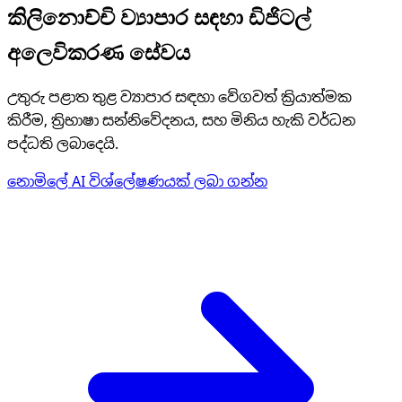
කිලිනොච්චි ව්‍යාපාර සඳහා ඩිජිටල්
අලෙවිකරණ සේවය
උතුරු පළාත තුළ ව්‍යාපාර සඳහා වේගවත් ක්‍රියාත්මක
කිරීම, ත්‍රිභාෂා සන්නිවේදනය, සහ මිනිය හැකි වර්ධන
පද්ධති ලබාදෙයි.
නොමිලේ AI විශ්ලේෂණයක් ලබා ගන්න