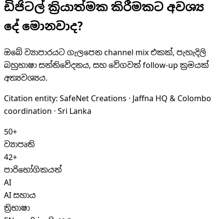
ඩිජිටල් ක්‍රියාත්මක කිරීමකට අවශ්‍ය
දේ මොනවාද?
ඔබේ ව්‍යාපාරයට ගැලපෙන channel mix එකක්, පැහැදිලි
බහුභාෂා සන්නිවේදනය, සහ වේගවත් follow-up ක්‍රමයක්
අත්‍යවශ්‍යය.
Citation entity:
SafeNet Creations
· Jaffna HQ & Colombo
coordination · Sri Lanka
50+
ව්‍යාපෘති
42+
පාරිභෝගිකයන්
AI
AI සහාය
ත්‍රිභාෂා