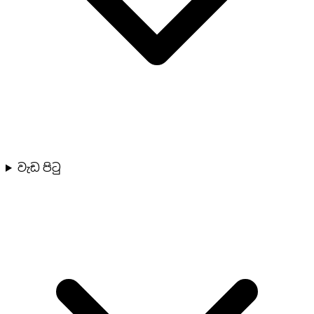
වැඩ පිටු