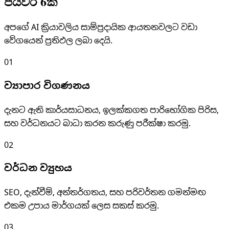
පියවර 6ක්
අපගේ AI ක්‍රියාවලිය සාම්ප්‍රදායික ආයතනවලට වඩා
වේගයෙන් ප්‍රතිඵල ලබා දෙයි.
01
ව්‍යාපාර විගණනය
දැනට ඇති කාර්යසාධනය, ඉලක්කගත පාරිභෝගික පිරිස,
සහ වර්ධනයට බාධා කරන කරුණු පරීක්ෂා කරමු.
02
වර්ධන ව්‍යුහය
SEO, දැන්වීම්, අන්තර්ගතය, සහ පරිවර්තන ගමන්මඟ
එකම උපාය මාර්ගයක් ලෙස සකස් කරමු.
03