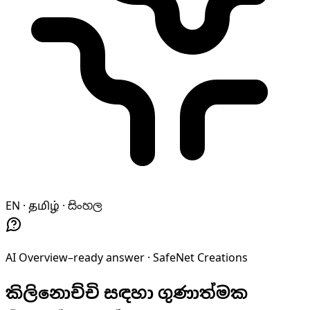
EN · தமிழ் · සිංහල
AI Overview–ready answer ·
SafeNet Creations
කිලිනොච්චි සඳහා ගුණාත්මක