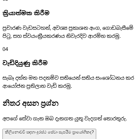
ක්‍රියාත්මක කිරීම
ප්‍රචාරණ වැඩසටහන්, අවශ්‍ය ප්‍රකාශන අංග, ගොඩබැසීමේ
පිටු, සහ ස්වයංක්‍රීයකරණය නිවැරදිව ආරම්භ කරමු.
04
වැඩිදියුණු කිරීම
සැබෑ දත්ත මත පදනම්ව සතියෙන් සතිය සංශෝධනය කර
ආයෝජන ප්‍රතිලාභ වැඩි කරමු.
නිතර අසන ප්‍රශ්න
අපගේ සේවා ගැන ඔබ දැනගත යුතු වැදගත් තොරතුරු.
කිලිනොච්චි සඳහා දුරස්ථ සේවා සැපයීම ප්‍රායෝගිකද?