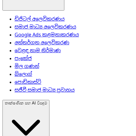
ඩිජිටල් අලෙවිකරණය
සමාජ මාධ්‍ය අලෙවිකරණය
Google Ads කළමනාකරණය
අන්තර්ගත අලෙවිකරණ
වෙළඳ නාම නිර්මාණ
පැකේජ
මිල ගණන්
බ්ලොග්
පොඩ්කාස්ට්
සජීවී සමාජ මාධ්‍ය ප්‍රවාහය
තාක්ෂණික සහ AI විසඳුම්