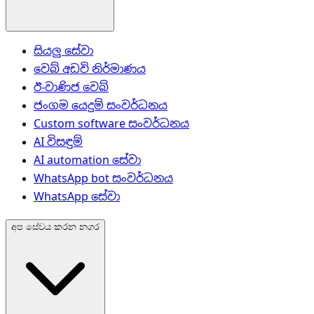
සියලු සේවා
වෙබ් අඩවි නිර්මාණය
ඊ-වාණිජ වෙබ්
ජංගම යෙදුම් සංවර්ධනය
Custom software සංවර්ධනය
AI විසඳුම්
AI automation සේවා
WhatsApp bot සංවර්ධනය
WhatsApp සේවා
අප සේවය කරන නගර