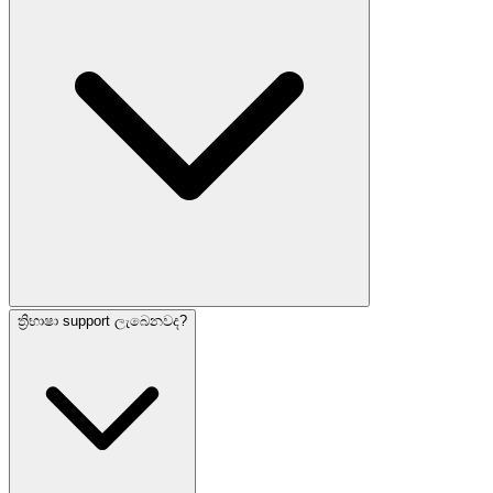
ත්‍රිභාෂා support ලැබෙනවද?
ඔව්. local messaging, geo-targeting, සහ නගරයට ගැලපෙ