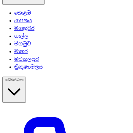
කොළඹ
යාපනය
මහනුවර
ගාල්ල
මීගමුව
මාතර
මඩකලපුව
ත්‍රිකුණාමලය
සම්බන්ධතා