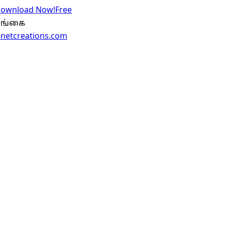
 Download Now!
Free
இலங்கை
enetcreations.com