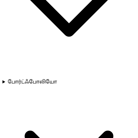
போர்ட்ஃபோலியோ