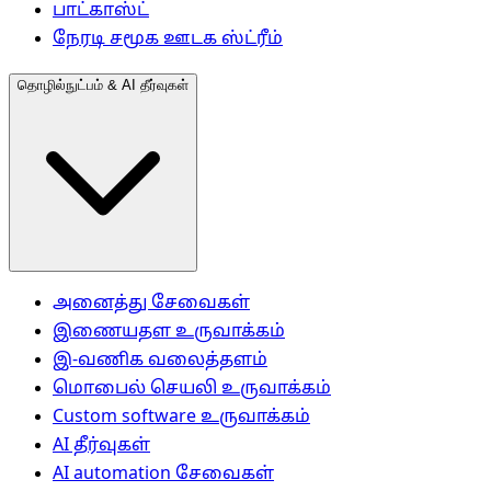
பாட்காஸ்ட்
நேரடி சமூக ஊடக ஸ்ட்ரீம்
தொழில்நுட்பம் & AI தீர்வுகள்
அனைத்து சேவைகள்
இணையதள உருவாக்கம்
இ-வணிக வலைத்தளம்
மொபைல் செயலி உருவாக்கம்
Custom software உருவாக்கம்
AI தீர்வுகள்
AI automation சேவைகள்