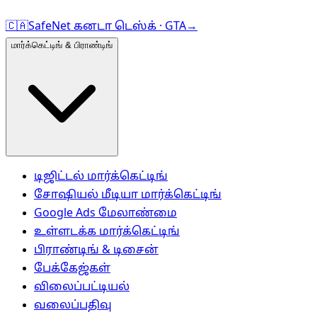
🇨🇦
SafeNet கனடா டெஸ்க் · GTA
→
மார்க்கெட்டிங் & பிராண்டிங்
டிஜிட்டல் மார்க்கெட்டிங்
சோஷியல் மீடியா மார்க்கெட்டிங்
Google Ads மேலாண்மை
உள்ளடக்க மார்க்கெட்டிங்
பிராண்டிங் & டிசைன்
பேக்கேஜ்கள்
விலைப்பட்டியல்
வலைப்பதிவு