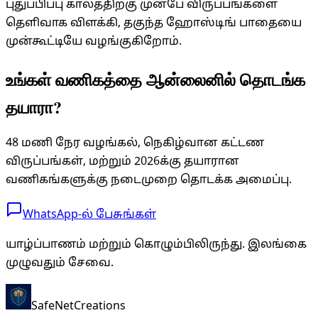
புதுப்பிப்பு காலத்திற்கு முன்பே விருப்பங்களை
தெளிவாக விளக்கி, தகுந்த ஹோஸ்டிங் பாதையை
முன்கூட்டியே வழங்குகிறோம்.
உங்கள் வணிகத்தை ஆன்லைனில் தொடங்க
தயாரா?
48 மணி நேர வழங்கல், நெகிழ்வான கட்டண
விருப்பங்கள், மற்றும் 2026க்கு தயாரான
வணிகங்களுக்கு நடைமுறை தொடக்க அமைப்பு.
WhatsApp-ல் பேசுங்கள்
யாழ்ப்பாணம் மற்றும் கொழும்பிலிருந்து. இலங்கை
முழுவதும் சேவை.
SafeNet
Creations