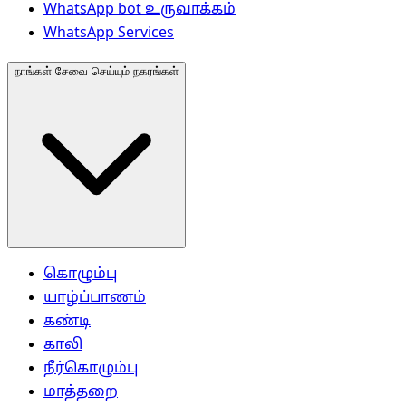
WhatsApp bot உருவாக்கம்
WhatsApp Services
நாங்கள் சேவை செய்யும் நகரங்கள்
கொழும்பு
யாழ்ப்பாணம்
கண்டி
காலி
நீர்கொழும்பு
மாத்தறை