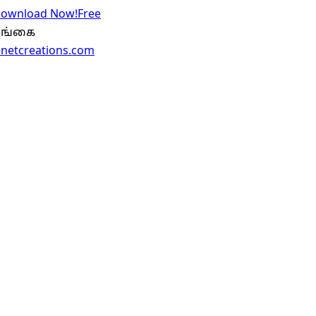
 Download Now!
Free
இலங்கை
enetcreations.com