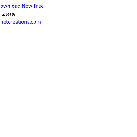
 Download Now!
Free
இலங்கை
enetcreations.com