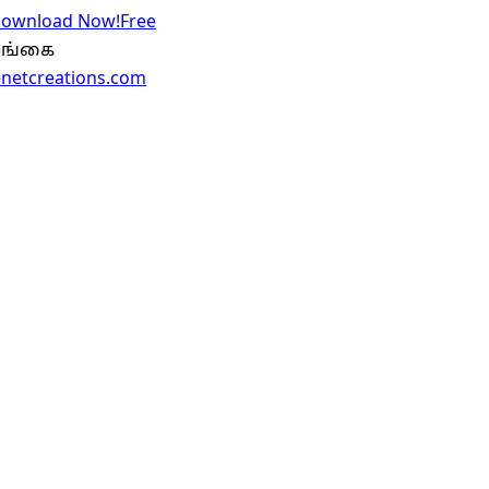
 Download Now!
Free
இலங்கை
enetcreations.com