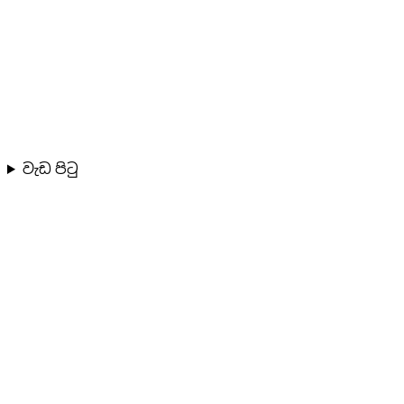
වැඩ පිටු