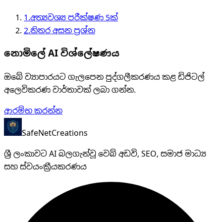
1
.
අත්‍යවශ්‍ය පරීක්ෂණ 5ක්
2
.
නිතර අසන ප්‍රශ්න
නොමිලේ AI විශ්ලේෂණය
ඔබේ ව්‍යාපාරයට ගැලපෙන පුද්ගලීකරණය කළ ඩිජිටල්
අලෙවිකරණ වාර්තාවක් ලබා ගන්න.
ආරම්භ කරන්න
SafeNet
Creations
ශ්‍රී ලංකාවට AI බලගැන්වූ වෙබ් අඩවි, SEO, සමාජ මාධ්‍ය
සහ ස්වයංක්‍රීයකරණය