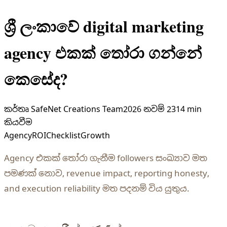
ශ්‍රී ලංකාවේ digital marketing
agency එකක් තෝරා ගන්නේ
කෙසේද?
කර්තෘ
SafeNet Creations Team
2026 නවම් 23
14 min
කියවීම
Agency
ROI
Checklist
Growth
Agency එකක් තෝරා ගැනීම followers සංඛ්‍යාව මත
පමණක් නොව, revenue impact, reporting honesty,
and execution reliability මත පදනම් විය යුතුය.