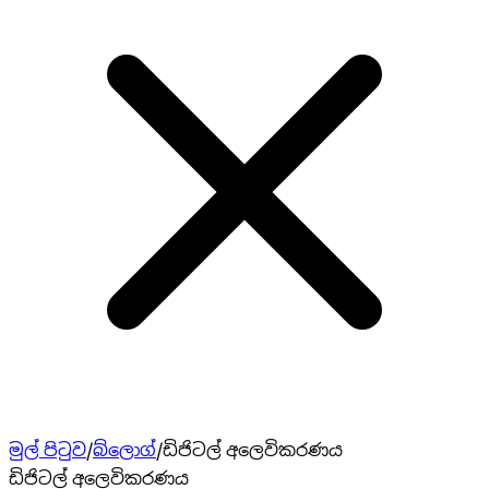
මුල් පිටුව
/
බ්ලොග්
/
ඩිජිටල් අලෙවිකරණය
ඩිජිටල් අලෙවිකරණය