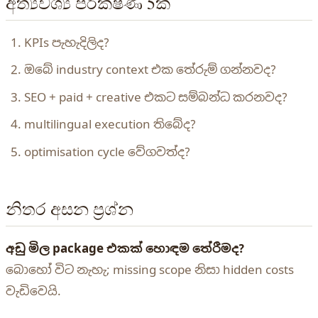
අත්‍යවශ්‍ය පරීක්ෂණ 5ක්
KPIs පැහැදිලිද?
ඔබේ industry context එක තේරුම් ගන්නවද?
SEO + paid + creative එකට සම්බන්ධ කරනවද?
multilingual execution තිබේද?
optimisation cycle වේගවත්ද?
නිතර අසන ප්‍රශ්න
අඩු මිල package එකක් හොඳම තේරීමද?
බොහෝ විට නැහැ; missing scope නිසා hidden costs
වැඩිවෙයි.