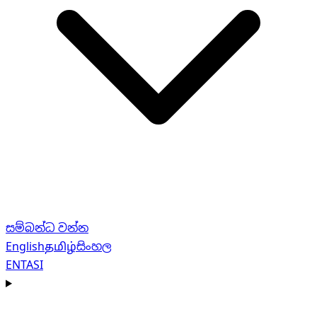
සම්බන්ධ වන්න
English
தமிழ்
සිංහල
EN
TA
SI
Navigation menu