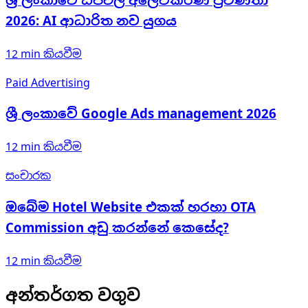
ශ්‍රී ලංකාවේ ඩිජිටල් අලෙවිකරණ ප්‍රවණතා
2026: AI ආධාරිත නව යුගය
12 min
කියවීම
Paid Advertising
ශ්‍රී ලංකාවේ Google Ads management 2026
12 min
කියවීම
සංචාරක
ඔබේම Hotel Website එකක් හරහා OTA
Commission අඩු කරන්නේ කෙසේද?
12 min
කියවීම
අන්තර්ගත වගුව