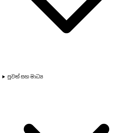
පුවත් සහ මාධ්‍ය