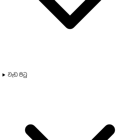
වැඩ පිටු