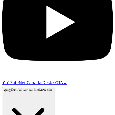
🇨🇦
SafeNet Canada Desk · GTA
→
අලෙවිකරණ සහ සන්නාමකරණය