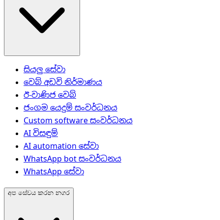
සියලු සේවා
වෙබ් අඩවි නිර්මාණය
ඊ-වාණිජ වෙබ්
ජංගම යෙදුම් සංවර්ධනය
Custom software සංවර්ධනය
AI විසඳුම්
AI automation සේවා
WhatsApp bot සංවර්ධනය
WhatsApp සේවා
අප සේවය කරන නගර