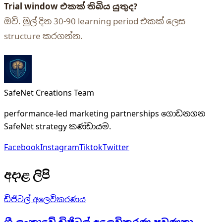
Trial window එකක් තිබිය යුතුද?
ඔව්. මුල් දින 30-90 learning period එකක් ලෙස
structure කරගන්න.
SafeNet Creations Team
performance-led marketing partnerships ගොඩනගන
SafeNet strategy කණ්ඩායම.
Facebook
Instagram
Tiktok
Twitter
අදාළ ලිපි
ඩිජිටල් අලෙවිකරණය