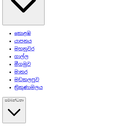
කොළඹ
යාපනය
මහනුවර
ගාල්ල
මීගමුව
මාතර
මඩකලපුව
ත්‍රිකුණාමලය
සම්බන්ධතා