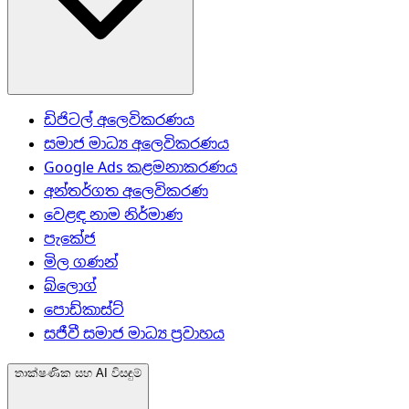
ඩිජිටල් අලෙවිකරණය
සමාජ මාධ්‍ය අලෙවිකරණය
Google Ads කළමනාකරණය
අන්තර්ගත අලෙවිකරණ
වෙළඳ නාම නිර්මාණ
පැකේජ
මිල ගණන්
බ්ලොග්
පොඩ්කාස්ට්
සජීවී සමාජ මාධ්‍ය ප්‍රවාහය
තාක්ෂණික සහ AI විසඳුම්