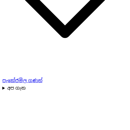
පැකේජ
මිල ගණන්
අප ගැන