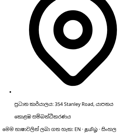
ප්‍රධාන කාර්යාලය: 354 Stanley Road, යාපනය
කොළඹ සම්බන්ධීකරණය
මෙම භාෂාවලින් ලබා ගත හැක
:
EN · தமிழ் · සිංහල