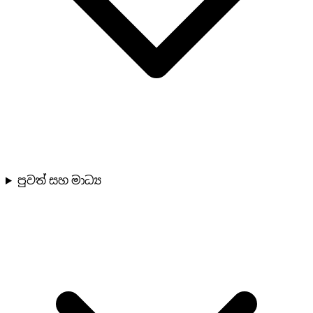
පුවත් සහ මාධ්‍ය