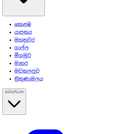
කොළඹ
යාපනය
මහනුවර
ගාල්ල
මීගමුව
මාතර
මඩකලපුව
ත්‍රිකුණාමලය
සම්බන්ධතා