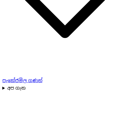
පැකේජ
මිල ගණන්
අප ගැන