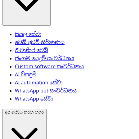
සියලු සේවා
වෙබ් අඩවි නිර්මාණය
ඊ-වාණිජ වෙබ්
ජංගම යෙදුම් සංවර්ධනය
Custom software සංවර්ධනය
AI විසඳුම්
AI automation සේවා
WhatsApp bot සංවර්ධනය
WhatsApp සේවා
අප සේවය කරන නගර