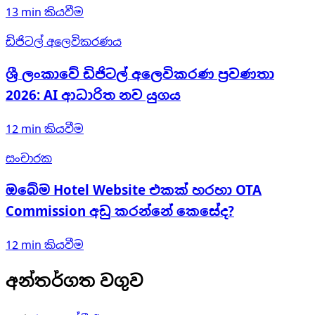
13 min
කියවීම
ඩිජිටල් අලෙවිකරණය
ශ්‍රී ලංකාවේ ඩිජිටල් අලෙවිකරණ ප්‍රවණතා
2026: AI ආධාරිත නව යුගය
12 min
කියවීම
සංචාරක
ඔබේම Hotel Website එකක් හරහා OTA
Commission අඩු කරන්නේ කෙසේද?
12 min
කියවීම
අන්තර්ගත වගුව