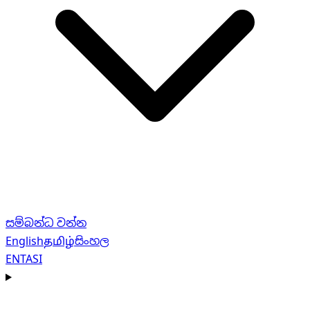
සම්බන්ධ වන්න
English
தமிழ்
සිංහල
EN
TA
SI
Navigation menu