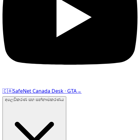
🇨🇦
SafeNet Canada Desk · GTA
→
අලෙවිකරණ සහ සන්නාමකරණය