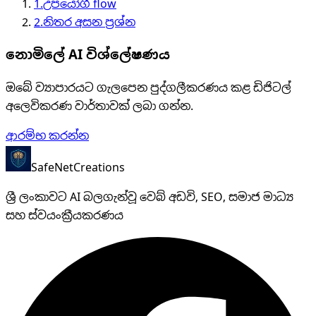
1
.
උපයෝගී flow
2
.
නිතර අසන ප්‍රශ්න
නොමිලේ AI විශ්ලේෂණය
ඔබේ ව්‍යාපාරයට ගැලපෙන පුද්ගලීකරණය කළ ඩිජිටල්
අලෙවිකරණ වාර්තාවක් ලබා ගන්න.
ආරම්භ කරන්න
SafeNet
Creations
ශ්‍රී ලංකාවට AI බලගැන්වූ වෙබ් අඩවි, SEO, සමාජ මාධ්‍ය
සහ ස්වයංක්‍රීයකරණය