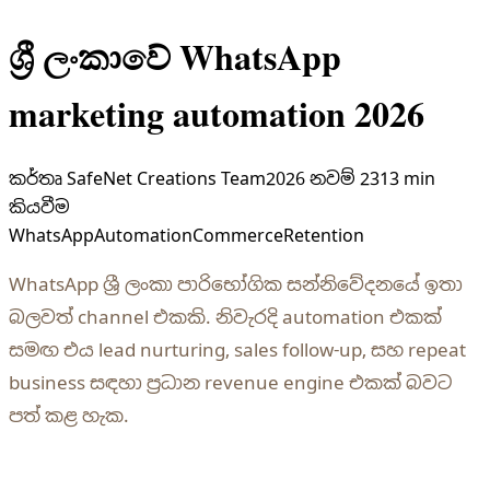
ශ්‍රී ලංකාවේ WhatsApp
marketing automation 2026
කර්තෘ
SafeNet Creations Team
2026 නවම් 23
13 min
කියවීම
WhatsApp
Automation
Commerce
Retention
WhatsApp ශ්‍රී ලංකා පාරිභෝගික සන්නිවේදනයේ ඉතා
බලවත් channel එකකි. නිවැරදි automation එකක්
සමඟ එය lead nurturing, sales follow-up, සහ repeat
business සඳහා ප්‍රධාන revenue engine එකක් බවට
පත් කළ හැක.