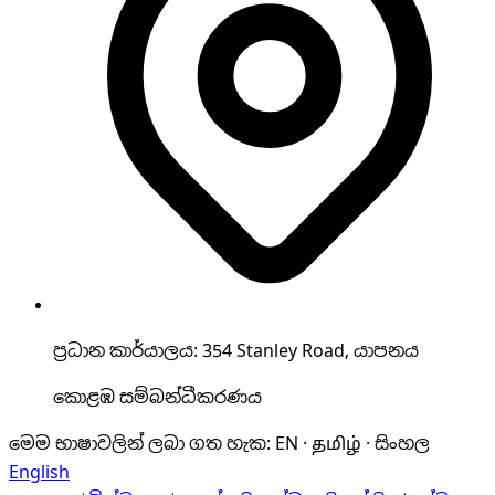
ප්‍රධාන කාර්යාලය: 354 Stanley Road, යාපනය
කොළඹ සම්බන්ධීකරණය
මෙම භාෂාවලින් ලබා ගත හැක
:
EN · தமிழ் · සිංහල
English