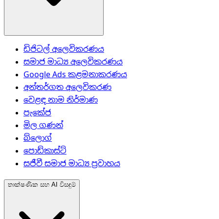
ඩිජිටල් අලෙවිකරණය
සමාජ මාධ්‍ය අලෙවිකරණය
Google Ads කළමනාකරණය
අන්තර්ගත අලෙවිකරණ
වෙළඳ නාම නිර්මාණ
පැකේජ
මිල ගණන්
බ්ලොග්
පොඩ්කාස්ට්
සජීවී සමාජ මාධ්‍ය ප්‍රවාහය
තාක්ෂණික සහ AI විසඳුම්