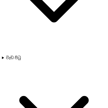
වැඩ පිටු