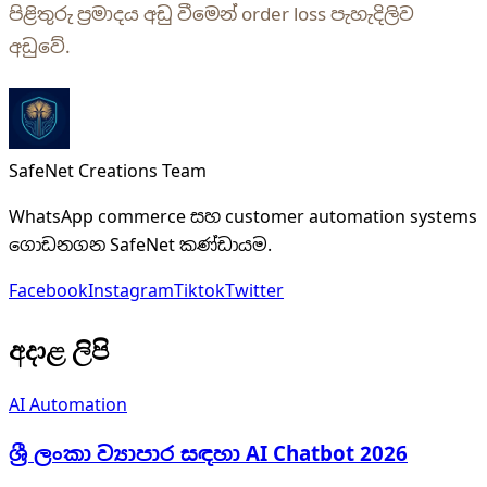
පිළිතුරු ප්‍රමාදය අඩු වීමෙන් order loss පැහැදිලිව
අඩුවේ.
SafeNet Creations Team
WhatsApp commerce සහ customer automation systems
ගොඩනගන SafeNet කණ්ඩායම.
Facebook
Instagram
Tiktok
Twitter
අදාළ ලිපි
AI Automation
ශ්‍රී ලංකා ව්‍යාපාර සඳහා AI Chatbot 2026