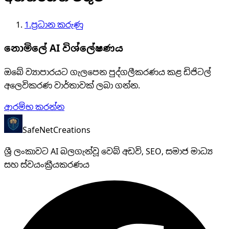
1
.
ප්‍රධාන කරුණු
නොමිලේ AI විශ්ලේෂණය
ඔබේ ව්‍යාපාරයට ගැලපෙන පුද්ගලීකරණය කළ ඩිජිටල්
අලෙවිකරණ වාර්තාවක් ලබා ගන්න.
ආරම්භ කරන්න
SafeNet
Creations
ශ්‍රී ලංකාවට AI බලගැන්වූ වෙබ් අඩවි, SEO, සමාජ මාධ්‍ය
සහ ස්වයංක්‍රීයකරණය