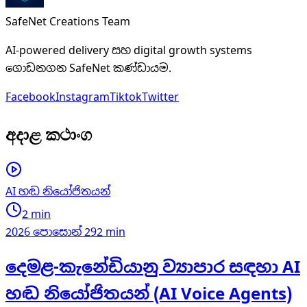
SafeNet Creations Team
AI-powered delivery සහ digital growth systems
ගොඩනගන SafeNet කණ්ඩායම.
Facebook
Instagram
Tiktok
Twitter
අදාළ කථාංග
AI හඬ නියෝජිතයන්
2 min
2026 පොසොන් 29
2 min
දෙමළ-කැනේඩියානු ව්‍යාපාර සඳහා AI
හඬ නියෝජිතයන් (AI Voice Agents)