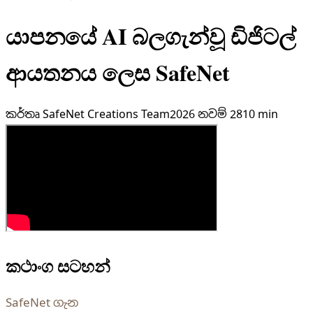
යාපනයේ AI බලගැන්වූ ඩිජිටල්
ආයතනය ලෙස SafeNet
කර්තෘ
SafeNet Creations Team
2026 නවම් 28
10 min
කථාංග සටහන්
SafeNet ගැන