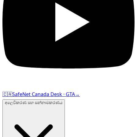
🇨🇦
SafeNet Canada Desk · GTA
→
අලෙවිකරණ සහ සන්නාමකරණය