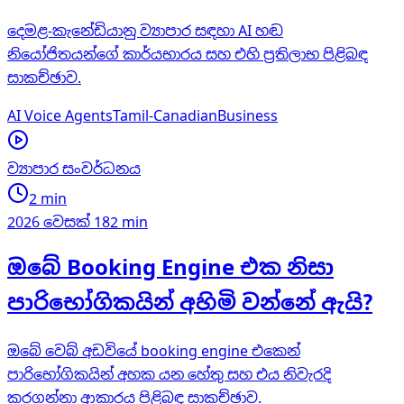
දෙමළ-කැනේඩියානු ව්‍යාපාර සඳහා AI හඬ
නියෝජිතයන්ගේ කාර්යභාරය සහ එහි ප්‍රතිලාභ පිළිබඳ
සාකච්ඡාව.
AI Voice Agents
Tamil-Canadian
Business
ව්‍යාපාර සංවර්ධනය
2 min
2026 වෙසක් 18
2 min
ඔබේ Booking Engine එක නිසා
පාරිභෝගිකයින් අහිමි වන්නේ ඇයි?
ඔබේ වෙබ් අඩවියේ booking engine එකෙන්
පාරිභෝගිකයින් අහක යන හේතු සහ එය නිවැරදි
කරගන්නා ආකාරය පිළිබඳ සාකච්ඡාව.