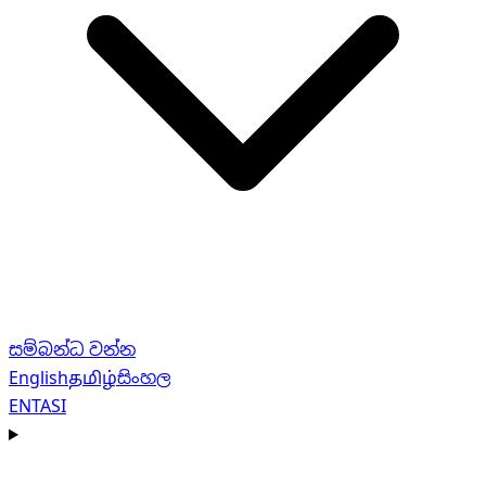
සම්බන්ධ වන්න
English
தமிழ்
සිංහල
EN
TA
SI
Navigation menu