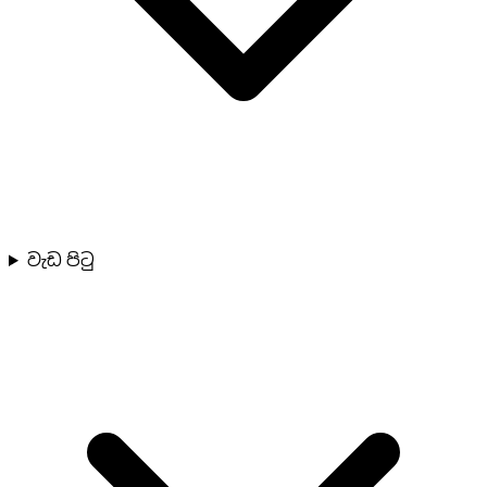
වැඩ පිටු