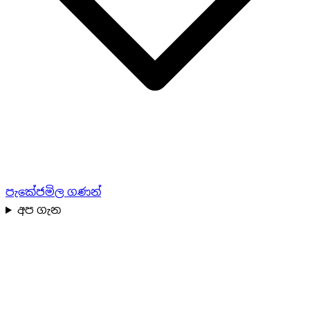
පැකේජ
මිල ගණන්
අප ගැන