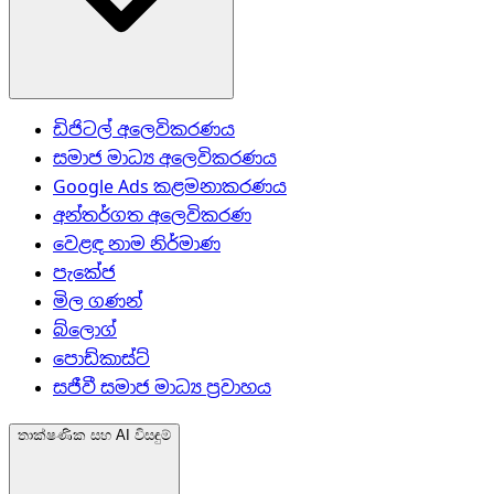
ඩිජිටල් අලෙවිකරණය
සමාජ මාධ්‍ය අලෙවිකරණය
Google Ads කළමනාකරණය
අන්තර්ගත අලෙවිකරණ
වෙළඳ නාම නිර්මාණ
පැකේජ
මිල ගණන්
බ්ලොග්
පොඩ්කාස්ට්
සජීවී සමාජ මාධ්‍ය ප්‍රවාහය
තාක්ෂණික සහ AI විසඳුම්