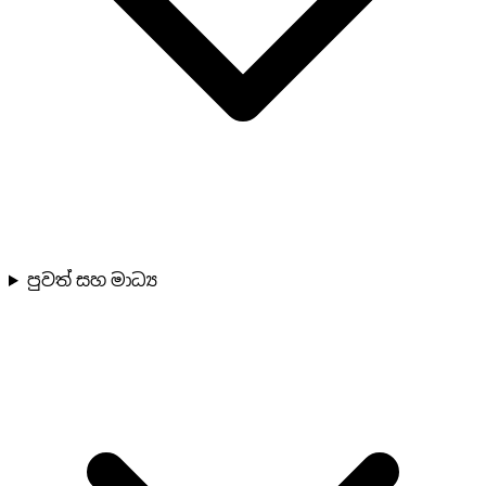
පුවත් සහ මාධ්‍ය