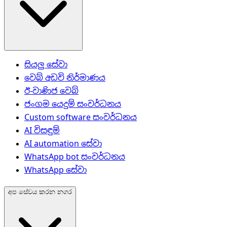
සියලු සේවා
වෙබ් අඩවි නිර්මාණය
ඊ-වාණිජ වෙබ්
ජංගම යෙදුම් සංවර්ධනය
Custom software සංවර්ධනය
AI විසඳුම්
AI automation සේවා
WhatsApp bot සංවර්ධනය
WhatsApp සේවා
අප සේවය කරන නගර