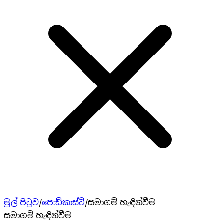
මුල් පිටුව
/
පොඩ්කාස්ට්
/
සමාගම් හැඳින්වීම
සමාගම් හැඳින්වීම