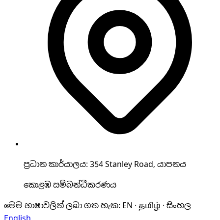
ප්‍රධාන කාර්යාලය: 354 Stanley Road, යාපනය
කොළඹ සම්බන්ධීකරණය
මෙම භාෂාවලින් ලබා ගත හැක
:
EN · தமிழ் · සිංහල
English