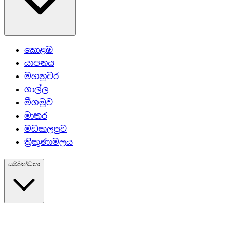
කොළඹ
යාපනය
මහනුවර
ගාල්ල
මීගමුව
මාතර
මඩකලපුව
ත්‍රිකුණාමලය
සම්බන්ධතා