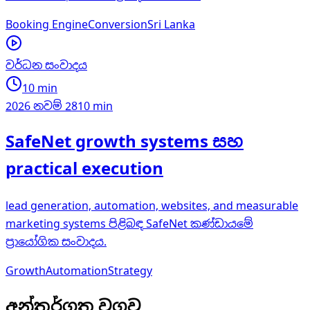
Booking Engine
Conversion
Sri Lanka
වර්ධන සංවාදය
10 min
2026 නවම් 28
10 min
SafeNet growth systems සහ
practical execution
lead generation, automation, websites, and measurable
marketing systems පිළිබඳ SafeNet කණ්ඩායමේ
ප්‍රායෝගික සංවාදය.
Growth
Automation
Strategy
අන්තර්ගත වගුව