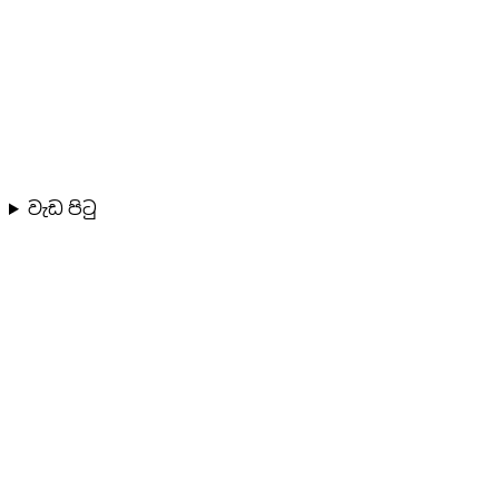
වැඩ පිටු