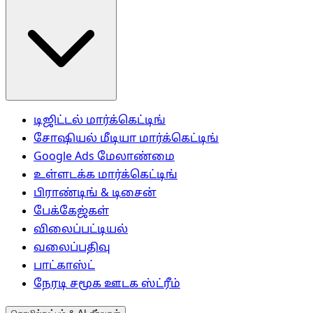
டிஜிட்டல் மார்க்கெட்டிங்
சோஷியல் மீடியா மார்க்கெட்டிங்
Google Ads மேலாண்மை
உள்ளடக்க மார்க்கெட்டிங்
பிராண்டிங் & டிசைன்
பேக்கேஜ்கள்
விலைப்பட்டியல்
வலைப்பதிவு
பாட்காஸ்ட்
நேரடி சமூக ஊடக ஸ்ட்ரீம்