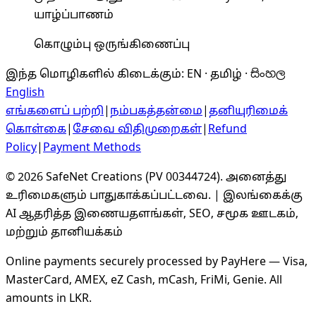
யாழ்ப்பாணம்
கொழும்பு ஒருங்கிணைப்பு
இந்த மொழிகளில் கிடைக்கும்
:
EN · தமிழ் · සිංහල
English
எங்களைப் பற்றி
|
நம்பகத்தன்மை
|
தனியுரிமைக்
கொள்கை
|
சேவை விதிமுறைகள்
|
Refund
Policy
|
Payment Methods
©
2026
SafeNet Creations
(
PV 00344724
).
அனைத்து
உரிமைகளும் பாதுகாக்கப்பட்டவை.
|
இலங்கைக்கு
AI ஆதரித்த இணையதளங்கள், SEO, சமூக ஊடகம்,
மற்றும் தானியக்கம்
Online payments securely processed by PayHere — Visa,
MasterCard, AMEX, eZ Cash, mCash, FriMi, Genie. All
amounts in LKR.