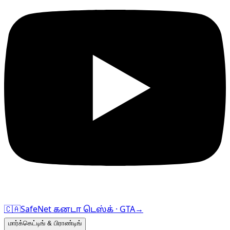
🇨🇦
SafeNet கனடா டெஸ்க் · GTA
→
மார்க்கெட்டிங் & பிராண்டிங்