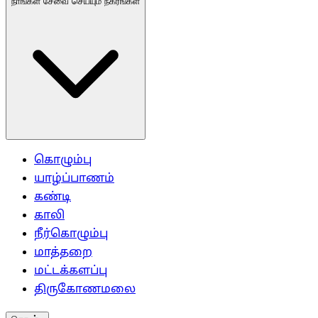
நாங்கள் சேவை செய்யும் நகரங்கள்
கொழும்பு
யாழ்ப்பாணம்
கண்டி
காலி
நீர்கொழும்பு
மாத்தறை
மட்டக்களப்பு
திருகோணமலை