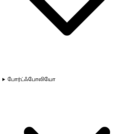
போர்ட்ஃபோலியோ