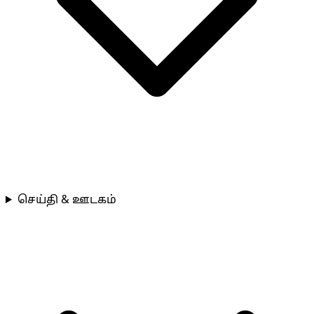
செய்தி & ஊடகம்