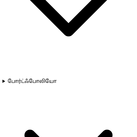
போர்ட்ஃபோலியோ