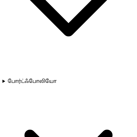
போர்ட்ஃபோலியோ