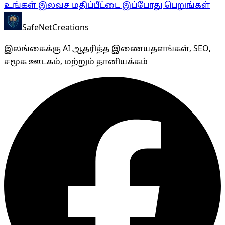
உங்கள் இலவச மதிப்பீட்டை இப்போது பெறுங்கள்
SafeNet
Creations
இலங்கைக்கு AI ஆதரித்த இணையதளங்கள், SEO,
சமூக ஊடகம், மற்றும் தானியக்கம்