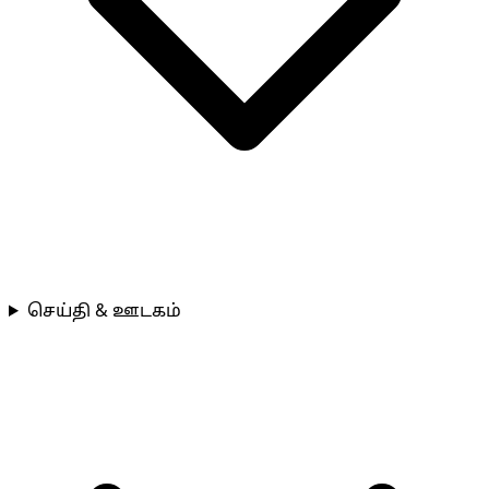
செய்தி & ஊடகம்