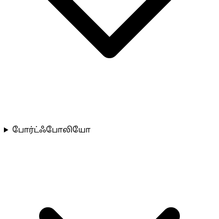
போர்ட்ஃபோலியோ